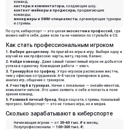
команд;
кастеры и комментаторы
, создающие шоу;
контент-мейкеры и продюсеры
, продвигающие
команды;
менеджеры и SMM-специалисты
, организующие турниры
и стримы.
По сути, киберспорт — это целая
экосистема профессий
, где
можно найти себя, даже если ты не чемпион по стрельбе в CS.
Как стать профессиональным игроком
1. Выбери дисциплину.
Не прыгай из игры в игру. Выбери одну и
изучай ее как профессию: карты, мету, героев, баланс.
2. Найди команду.
Даже самый талантливый игрок не добьется
успеха в одиночку. Командная работа — ключ.
3. Тренируйся по графику.
У про-игроков расписание жестче,
чем у офисных сотрудников. 6–8 часов тренировок в день,
анализ игр, общение с тренером.
4. Участвуй в турнирах.
Начни с локальных — онлайн-ивентов,
комьюнити-капсов. Это шанс заявить о себе и попасть в поле
зрения команд.
5. Развивай личный бренд.
Веди соцсети, стримы, показывай
прогресс. Киберспорт — это не только игра, но и медиа.
Сколько зарабатывают в киберспорте
Начинающие игроки — от
30–60 тыс. ₽
в месяц;
Полупрофессионалы —
100–300 тыс. ₽
;