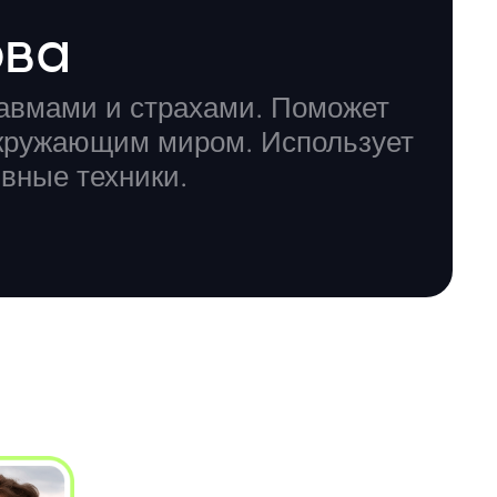
ова
равмами и страхами. Поможет
окружающим миром. Использует
вные техники.