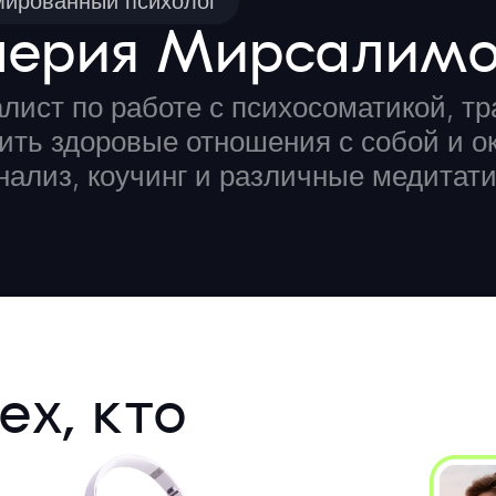
ированный психолог
лерия Мирсалим
лист по работе с психосоматикой, т
ить здоровые отношения с собой и 
нализ, коучинг и различные медитати
ех, кто