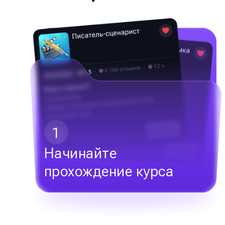
1
Начинайте
прохождение курса