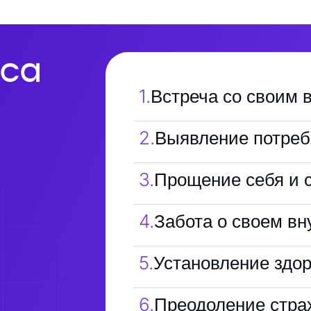
са
1
.
Встреча со своим 
2
.
Выявление потребн
3
.
Прощение себя и с
4
.
Забота о своем вн
5
.
Установление здор
6
.
Преодоление стра