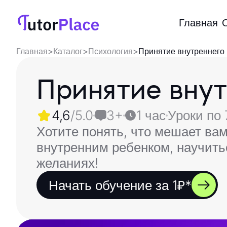
Главная
Главная
>
Каталог
>
Психология
>
Принятие внутреннего
Принятие внут
4,6
/5.0
3+
1 час
Уроки по 
Хотите понять, что мешает вам
внутренним ребенком, научитьс
желаниях!
Начать обучение за 1₽*