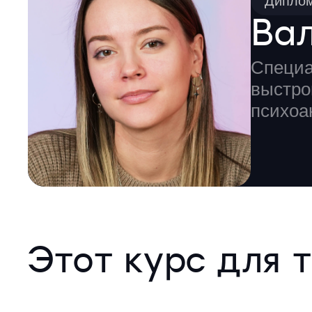
Диплом
Ва
Специа
выстро
психоа
Этот курс для т