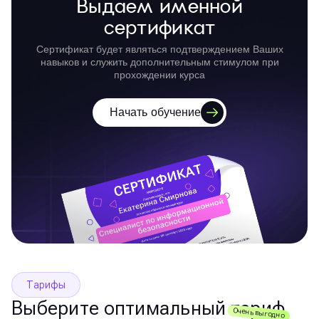
Выдаем именной
сертификат
Сертификат будет являться подтверждением Ваших
навыков и служить дополнительным стимулом при
прохождении курса
Начать обучение
Тарифы
Выберите оптимальный тариф
Очень выгодно