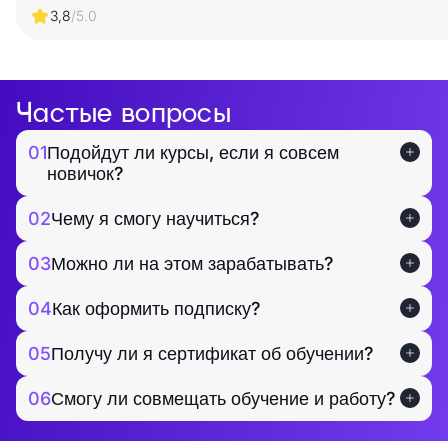
3,8
/5.0
Частые вопросы
01
Подойдут ли курсы, если я совсем
новичок?
02
Чему я смогу научиться?
03
Можно ли на этом зарабатывать?
04
Как оформить подписку?
05
Получу ли я сертификат об обучении?
06
Смогу ли совмещать обучение и работу?