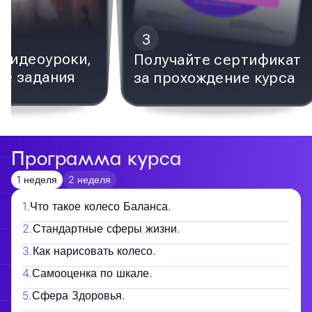
3
видеоуроки,
Получайте сертификат
е задания
за прохождение курса
Программа курса
1 неделя
2 неделя
1
.
Что такое колесо Баланса.
2
.
Стандартные сферы жизни.
3
.
Как нарисовать колесо.
4
.
Самооценка по шкале.
5
.
Сфера Здоровья.