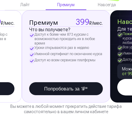
Премиум
Лайт
Навсегда
9
399
Навс
Премиум
₽/мес.
₽/мес.
Для те
Что вы получаете?
Пожи
бор с
Доступ к более чем 873 курсам с
курса
аз в
возможностью проходить их в любое
любо
время
Все у
Уроки открываются раз в неделю
Именн
Именной сертификат по окончанию курса
Досту
Доступ ко всем сервисам платформы
Можн
от 99
Попробовать за 1₽*
Вы можете в любой момент прекратить действие тарифа
самостоятельно в вашем личном кабинете