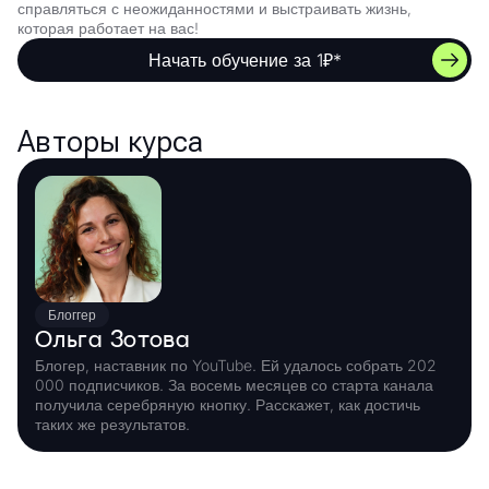
справляться с неожиданностями и выстраивать жизнь,
которая работает на вас!
Начать обучение за 1₽*
Авторы курса
Блоггер
Ольга Зотова
Блогер, наставник по YouTube. ‌Ей удалось собрать 202
000 подписчиков. ‌За восемь месяцев со старта канала
получила серебряную кнопку. Расскажет, как достичь
таких же результатов.