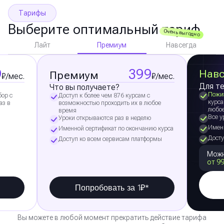
Тарифы
Выберите оптимальный тариф
Очень выгодно
Премиум
Лайт
Навсегда
9
399
Навс
Премиум
₽/мес.
₽/мес.
Для те
Что вы получаете?
Пожи
бор с
Доступ к более чем 876 курсам с
курса
аз в
возможностью проходить их в любое
любо
время
Все у
Уроки открываются раз в неделю
Именн
Именной сертификат по окончанию курса
Досту
Доступ ко всем сервисам платформы
Можн
от 99
Попробовать за 1₽*
Вы можете в любой момент прекратить действие тарифа