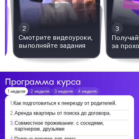
3
видеоуроки,
Получайте сертификат
е задания
за прохождение курса
Программа курса
1 неделя
2 неделя
3 неделя
4 неделя
1
.
Как подготовиться к пеерезду от родителей.
2
.
Аренда квартиры от поиска до договора.
3
.
Совместное проживание: с соседями,
партнером, друзьями
4
.
Первые покупки для дома