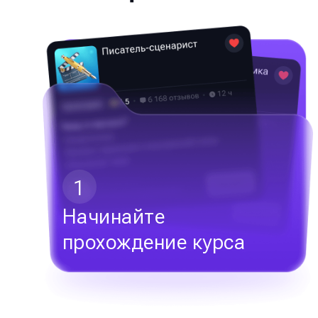
1
Начинайте
прохождение курса