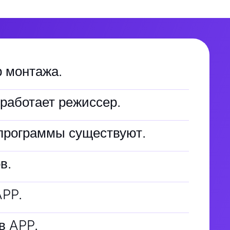
р монтажа.
 работает режиссер.
программы существуют.
в.
APP.
в APP.