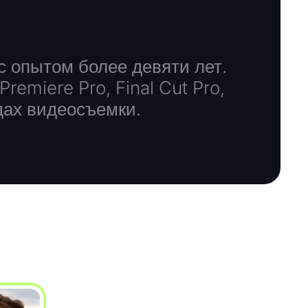
 опытом более девяти лет.
emiere Pro, Final Cut Pro,
дах видеосъемки.