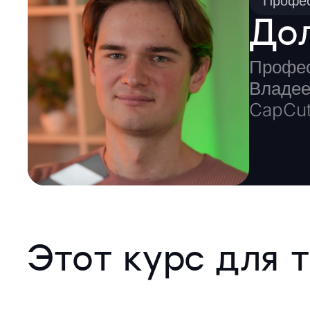
Профес
До
Профес
Владее
CapCut
Этот курс для т