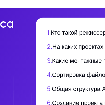
са
1
.
Кто такой режиссе
2
.
На каких проектах
3
.
Какие монтажные 
4
.
Сортировка файло
5
.
Общая структура 
6
.
Создание проекта 