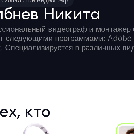
сиональный Видеограф
лбнев Никита
сиональный видеограф и монтажер с
т следующими программами: Adobe Pr
. Специализируется в различных ви
ех, кто