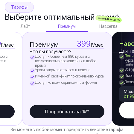
Тарифы
Выберите оптимальный тариф
Очень выгодно
Премиум
Лайт
Навсегда
9
399
Навс
Премиум
₽/мес.
₽/мес.
Для те
Что вы получаете?
Пожи
бор с
Доступ к более чем 880 курсам с
курса
аз в
возможностью проходить их в любое
любо
время
Все у
Уроки открываются раз в неделю
Именн
Именной сертификат по окончанию курса
Досту
Доступ ко всем сервисам платформы
Можн
от 99
Попробовать за 1₽*
Вы можете в любой момент прекратить действие тарифа