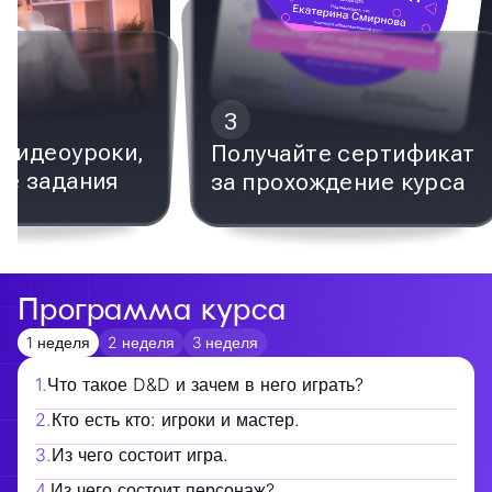
3
видеоуроки,
Получайте сертификат
е задания
за прохождение курса
Программа курса
1 неделя
2 неделя
3 неделя
1
.
Что такое D&D и зачем в него играть?
2
.
Кто есть кто: игроки и мастер.
3
.
Из чего состоит игра.
4
.
Из чего состоит персонаж?