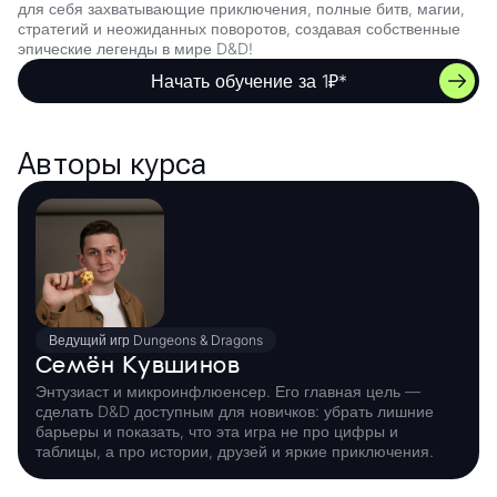
для себя захватывающие приключения, полные битв, магии,
стратегий и неожиданных поворотов, создавая собственные
эпические легенды в мире D&D!
Начать обучение за 1₽*
Авторы курса
Ведущий игр Dungeons & Dragons
Семён Кувшинов
Энтузиаст и микроинфлюенсер. Его главная цель —
сделать D&D доступным для новичков: убрать лишние
барьеры и показать, что эта игра не про цифры и
таблицы, а про истории, друзей и яркие приключения.