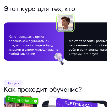
Этот курс для тех, кто
Хочет создавать ярких
персонажей с уникальной
Мечтает освоить разны
предысторией которые будут
персонажей и попробов
живыми и запоминающимися в
себя в роли воина, маг
любой кампании
хитроумного плута
Процесс
Как проходит обучение?