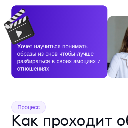
Хочет научиться понимать
образы из снов чтобы лучше
разбираться в своих эмоциях и
отношениях
Процесс
Как проходит о