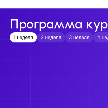
Программа кур
1 неделя
2 неделя
3 неделя
4 не