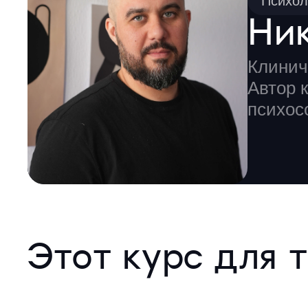
Психол
Ни
Клинич
Автор 
психос
Этот курс для т