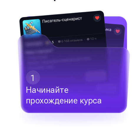
1
Начинайте
прохождение курса