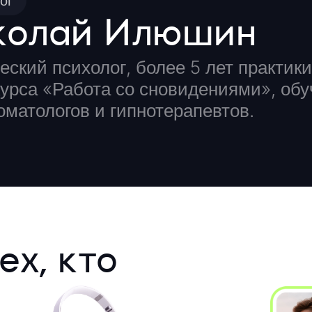
ог
колай Илюшин
еский психолог, более 5 лет практик
курса «Работа со сновидениями», обу
оматологов и гипнотерапевтов.
ех, кто