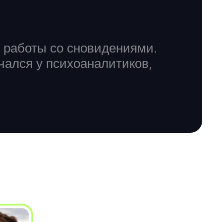
и работы со сновидениями.
чался у психоаналитиков,