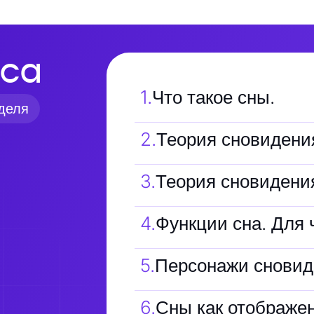
са
1
.
Что такое сны.
деля
2
.
Теория сновидени
3
.
Теория сновидени
4
.
Функции сна. Для 
5
.
Персонажи сновиде
6
.
Сны как отображен