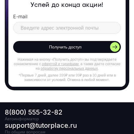
Успей до конца акции!
E-mail
Получить доступ
Нажимая на кнопку «Получить доступ» вы подтверждаете
ознакомление с
офертой и тарифами
, а также даете согласие
на
обработку персональных данных
.
*Первые 7 дней, далее 399₽ или 99₽ раз в 30 дней или в
зависимости от условий. Отмена в любой момент.
8(800) 555-32-82
Автоинформатор
support@tutorplace.ru
По общим вопросам