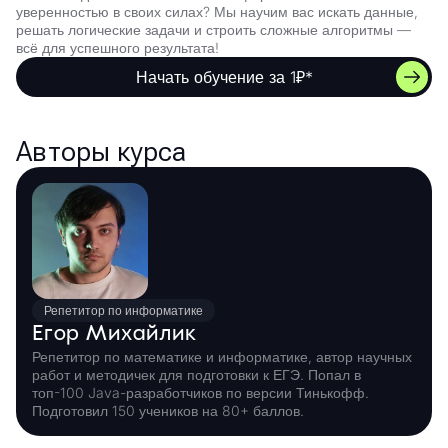
уверенностью в своих силах? Мы научим вас искать данные,
решать логические задачи и строить сложные алгоритмы —
всё для успешного результата!
Начать обучение за 1₽*
Авторы курса
Репетитор по информатике
Егор Михайлик
Репетитор по математике и информатике, автор научных
работ и методичек для подготовки к ЕГЭ. Попал в
топ-100 Java-разработчиков по версии Тинькофф.
Подготовил 150 учеников на 80+ баллов.