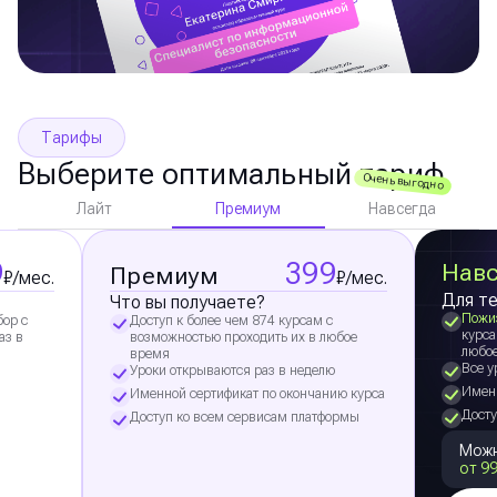
Тарифы
Выберите оптимальный тариф
Очень выгодно
Премиум
Лайт
Навсегда
9
399
Навс
Премиум
₽/мес.
₽/мес.
Для те
Что вы получаете?
Пожи
бор с
Доступ к более чем 874 курсам с
курса
аз в
возможностью проходить их в любое
любо
время
Все у
Уроки открываются раз в неделю
Именн
Именной сертификат по окончанию курса
Досту
Доступ ко всем сервисам платформы
Можн
от 99