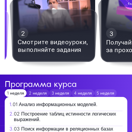
2
3
Смотрите видеоуроки,
Получай
выполняйте задания
за прох
Программа курса
1 неделя
2 неделя
3 неделя
4 неделя
5 неделя
1
.
01 Анализ информационных моделей.
2
.
02 Построение таблиц истинности логических
выражений.
3
.
03 Поиск информации в реляционных базах