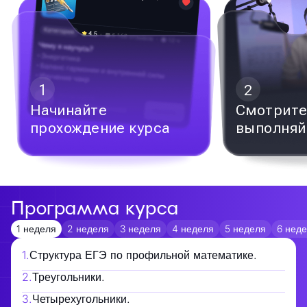
1
2
Начинайте
Смотрите
прохождение курса
выполняй
Программа курса
1 неделя
2 неделя
3 неделя
4 неделя
5 неделя
6 нед
1
.
Структура ЕГЭ по профильной математике.
2
.
Треугольники.
3
.
Четырехугольники.