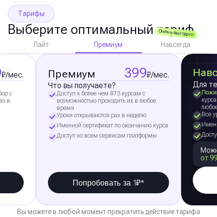
Тарифы
Выберите оптимальный тариф
Очень выгодно
Премиум
Лайт
Навсегда
9
399
Навс
Премиум
₽/мес.
₽/мес.
Для те
Что вы получаете?
Пожи
бор с
Доступ к более чем 873 курсам с
курса
аз в
возможностью проходить их в любое
любо
время
Все у
Уроки открываются раз в неделю
Именн
Именной сертификат по окончанию курса
Досту
Доступ ко всем сервисам платформы
Можн
от 99
Попробовать за 1₽*
Вы можете в любой момент прекратить действие тарифа