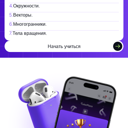
4
.
Окружности.
5
.
Векторы.
6
.
Многогранники.
7
.
Тела вращения.
Начать учиться