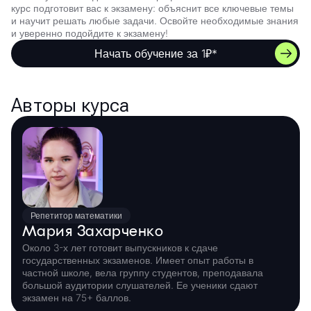
курс подготовит вас к экзамену: объяснит все ключевые темы
и научит решать любые задачи. Освойте необходимые знания
и уверенно подойдите к экзамену!
Начать обучение за 1₽*
Авторы курса
Репетитор математики
Мария Захарченко
Около 3-х лет готовит выпускников к сдаче
государственных экзаменов. Имеет опыт работы в
частной школе, вела группу студентов, преподавала
большой аудитории слушателей. Ее ученики сдают
экзамен на 75+ баллов.