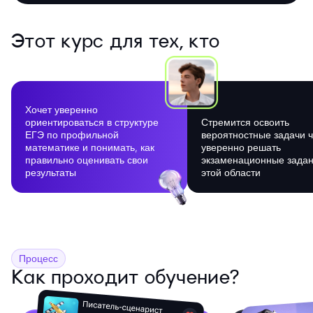
Этот курс для тех, кто
Хочет уверенно
ориентироваться в структуре
Стремится освоить
ЕГЭ по профильной
вероятностные задачи 
математике и понимать, как
уверенно решать
правильно оценивать свои
экзаменационные задан
результаты
этой области
Процесс
Как проходит обучение?