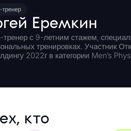
-тренер
ргей Еремкин
-тренер с 9-летним стажем, специал
ональных тренировках. Участник Откр
лдингу 2022г в категории Men’s Phys
ех, кто