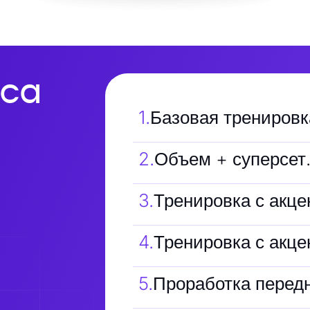
са
1
.
Базовая тренировк
2
.
Объем + суперсет
3
.
Тренировка с акце
4
.
Тренировка с акце
5
.
Проработка передн