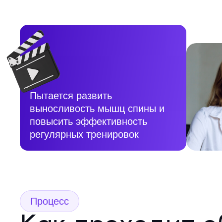
Пытается развить
выносливость мышц спины и
повысить эффективность
регулярных тренировок
Процесс