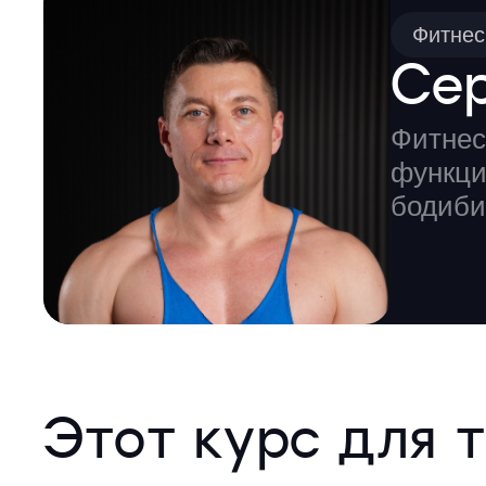
Фитнес
Се
Фитнес
функци
бодиби
Этот курс для т