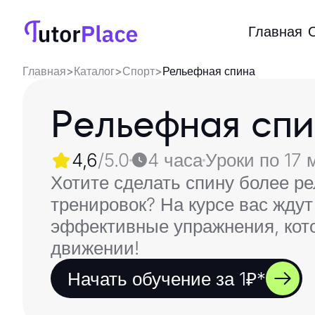
Главная
Главная
>
Каталог
>
Спорт
>
Рельефная спина
Рельефная сп
4,6
/5.0
4 часа
Уроки по 17 
Хотите сделать спину более р
тренировок? На курсе вас ждут
эффективные упражнения, кото
движении!
Начать обучение за 1₽*