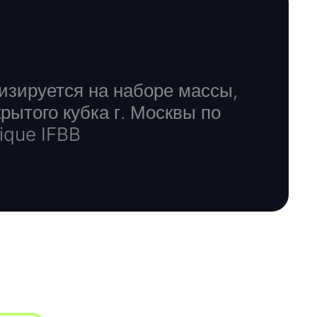
изируется на наборе массы,
ытого кубка г. Москвы по
ique IFBB