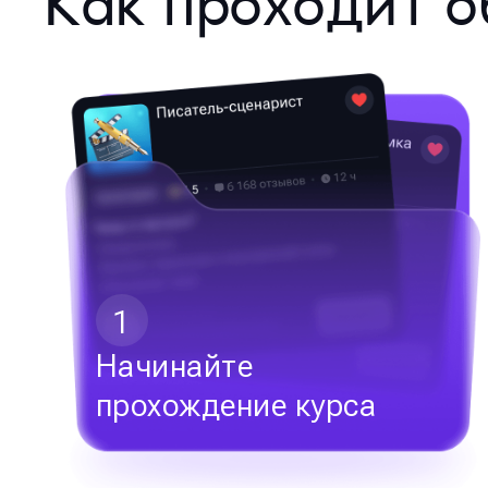
Как проходит о
1
Начинайте
прохождение курса