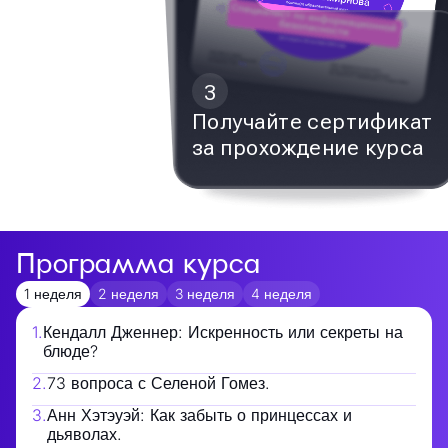
3
Получайте сертификат
за прохождение курса
Программа курса
1 неделя
2 неделя
3 неделя
4 неделя
1
.
Кендалл Дженнер: Искренность или секреты на
блюде?
2
.
73 вопроса с Селеной Гомез.
3
.
Анн Хэтэуэй: Как забыть о принцессах и
дьяволах.