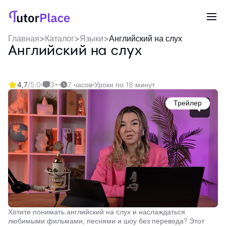
Главная
>
Каталог
>
Языки
>
Английский на слух
Английский на слух
4,7
/5.0
3+
7 часов
Уроки по 18 минут
Трейлер
Хотите понимать английский на слух и наслаждаться
любимыми фильмами, песнями и шоу без перевода? Этот