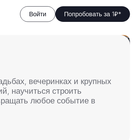
Войти
Попробовать за 1₽*
адьбах, вечеринках и крупных
й, научиться строить
евращать любое событие в