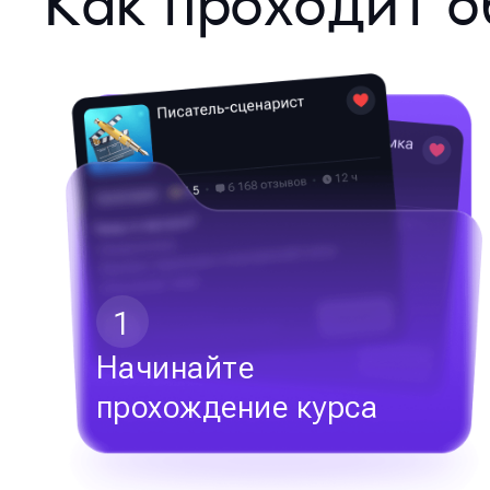
Как проходит о
1
Начинайте
прохождение курса