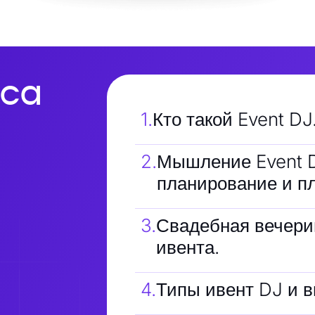
са
1
.
Кто такой Event DJ
2
.
Мышление Event 
планирование и п
3
.
Свадебная вечерин
ивента.
4
.
Типы ивент DJ и 