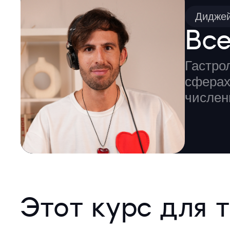
Дидже
Вс
Гастро
сферах
числен
Этот курс для т