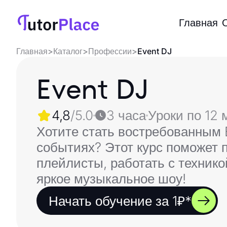
Главная
Главная
>
Каталог
>
Профессии
>
Event DJ
Event DJ
4,8
/5.0
3 часа
Уроки по 12 
Хотите стать востребованным 
событиях? Этот курс поможет 
плейлисты, работать с техник
яркое музыкальное шоу!
Начать обучение за 1₽*