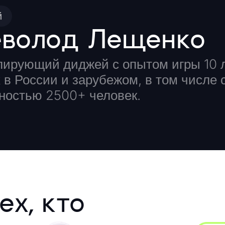
й
еволод Лещенко
лирующий диджей с опытом игры 10 ле
 в России и зарубежом, в том числе
ностью 2500+ человек.
ех, кто