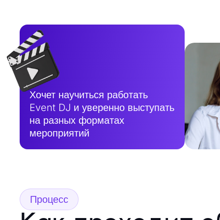
Хочет научиться работать
Event DJ и уверенно выступать
на разных форматах
мероприятий
Процесс