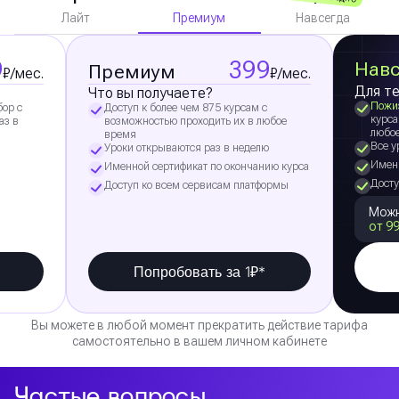
Премиум
Лайт
Навсегда
9
399
Навс
Премиум
₽/мес.
₽/мес.
Для те
Что вы получаете?
Пожи
бор с
Доступ к более чем 875 курсам с
курса
аз в
возможностью проходить их в любое
любо
время
Все у
Уроки открываются раз в неделю
Именн
Именной сертификат по окончанию курса
Досту
Доступ ко всем сервисам платформы
Можн
от 99
Попробовать за 1₽*
Вы можете в любой момент прекратить действие тарифа
самостоятельно в вашем личном кабинете
Частые вопросы