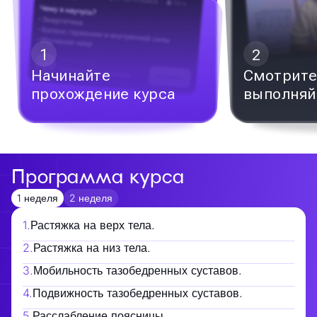
1
2
Начинайте
Смотрите
прохождение курса
выполняй
Программа курса
1 неделя
2 неделя
1
.
Растяжка на верх тела.
2
.
Растяжка на низ тела.
3
.
Мобильность тазобедренных суставов.
4
.
Подвижность тазобедренных суставов.
5
.
Расслабление поясницы.