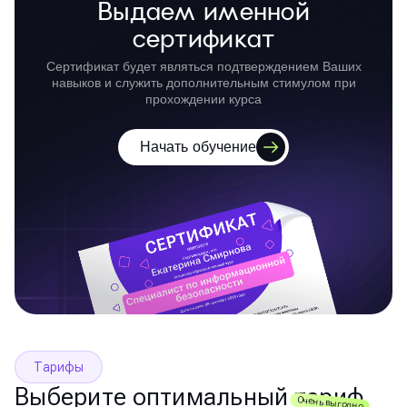
Выдаем именной
сертификат
Сертификат будет являться подтверждением Ваших
навыков и служить дополнительным стимулом при
прохождении курса
Начать обучение
Тарифы
Выберите оптимальный тариф
Очень выгодно