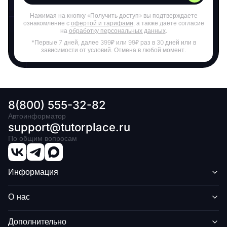
Нажимая на кнопку «Получить доступ» вы подтверждаете
ознакомление с
офертой и тарифами
, а также даете согласие
на
обработку персональных данных
.
*Первые 7 дней, далее 399₽ или 99₽ раз в 30 дней или в
зависимости от условий. Отмена в любой момент.
8(800) 555-32-82
Автоинформатор
support@tutorplace.ru
По общим вопросам
Информация
О нас
Дополнительно