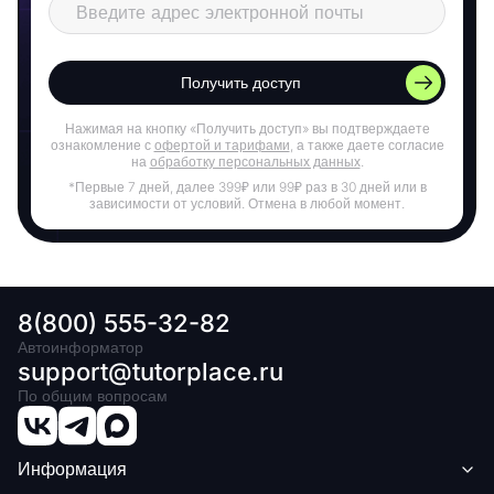
Получить доступ
Нажимая на кнопку «Получить доступ» вы подтверждаете
ознакомление с
офертой и тарифами
, а также даете согласие
на
обработку персональных данных
.
*Первые 7 дней, далее 399₽ или 99₽ раз в 30 дней или в
зависимости от условий. Отмена в любой момент.
8(800) 555-32-82
Автоинформатор
support@tutorplace.ru
По общим вопросам
Информация