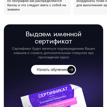
по географии как распределяются
координаты точки н
баллы и что следует взять с собой на
для выполнения з
экзамен
Выдаем именной
сертификат
Сертификат будет являться подтверждением Ваших
навыков и служить дополнительным стимулом при
прохождении курса
Начать обучение