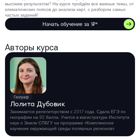
высоким результатом? На курсе пройдём все важные темы, от
климатических поясов до анализа карт, с разбором самых
частых заданий!
Начать обучение за 1₽*
Авторы курса
Географ
Лолита Дубовик
Занимается репетиторством с 2017 года. Сдала ЕГЭ по
географии на 92 балла. Учится в магистратуре Института
наук о Земле СПБГУ на программе «Комплексное
изучение окружающей среды полярных регионов»