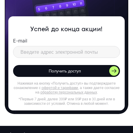
Успей до конца акции!
E-mail
Получить доступ
Нажимая на кнопку «Получить доступ» вы подтверждаете
ознакомление с
офертой и тарифами
, а также даете согласие
на
обработку персональных данных
.
*Первые 7 дней, далее 399₽ или 99₽ раз в 30 дней или в
зависимости от условий. Отмена в любой момент.