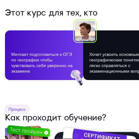
Этот курс для тех, кто
Мечтает подготовиться к ОГЭ
Хочет усвоить основные
по географии чтобы
географические поняти
чувствовать себя уверенно на
легко справляться с
экзамене
экзаменационными воп
Процесс
Как проходит обучение?