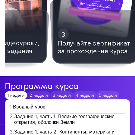
3
видеоуроки,
Получайте сертификат
е задания
за прохождение курса
Программа курса
1 неделя
2 неделя
3 неделя
4 неделя
5 неделя
1
.
Вводный урок
2
.
Задание 1, часть 1. Великие географические
открытия, оболочки Земли
3
.
Задание 1, часть 2. Континенты, материки и