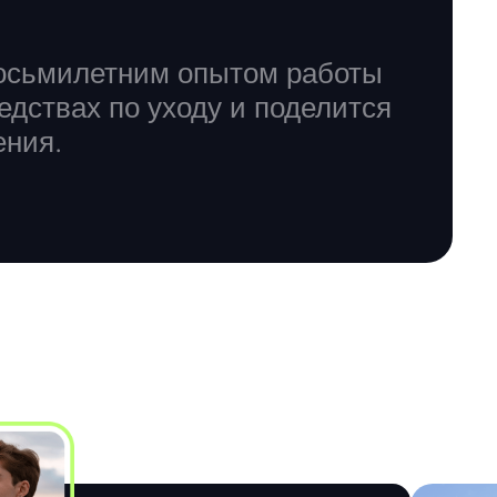
восьмилетним опытом работы
едствах по уходу и поделится
ения.