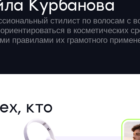
йла Курбанова
сиональный стилист по волосам с 
 ориентироваться в косметических ср
ми правилами их грамотного примен
ех, кто