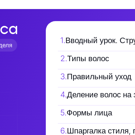
са
1
.
Вводный урок. Стр
деля
2
.
Типы волос
3
.
Правильный уход
4
.
Деление волос на 
5
.
Формы лица
6
.
Шпаргалка стиля, 