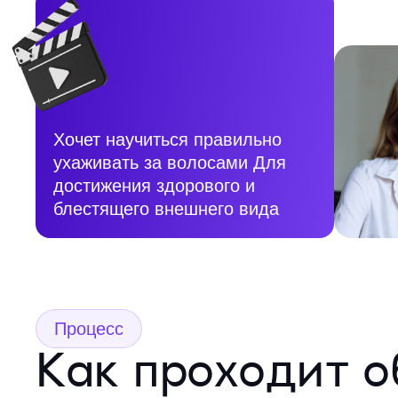
Хочет научиться правильно
ухаживать за волосами Для
достижения здорового и
блестящего внешнего вида
Процесс
Как проходит о