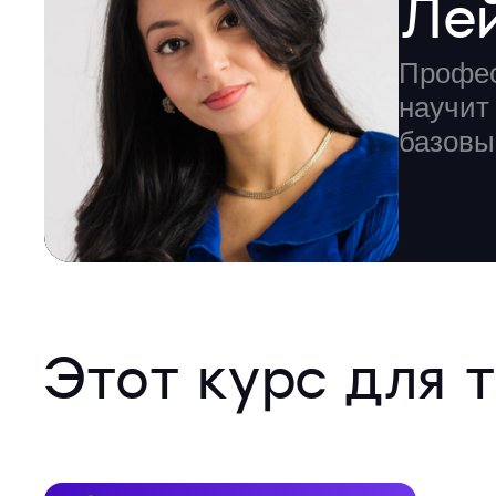
Ле
Профес
научит
базовы
Этот курс для т