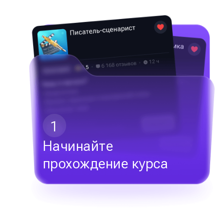
1
Начинайте
прохождение курса