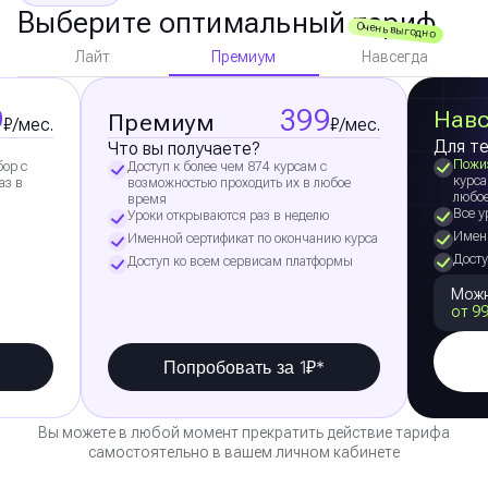
Выберите оптимальный тариф
Очень выгодно
Премиум
Лайт
Навсегда
9
399
Навс
Премиум
₽/мес.
₽/мес.
Для те
Что вы получаете?
Пожи
бор с
Доступ к более чем 874 курсам с
курса
аз в
возможностью проходить их в любое
любо
время
Все у
Уроки открываются раз в неделю
Именн
Именной сертификат по окончанию курса
Досту
Доступ ко всем сервисам платформы
Можн
от 99
Попробовать за 1₽*
Вы можете в любой момент прекратить действие тарифа
самостоятельно в вашем личном кабинете