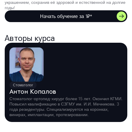
украшением, сохранив её здоровой и естественной на долгие
годы!
Начать обучение за 1₽*
Авторы курса
Стоматолог
Антон Копалов
Стоматолог-ортопед-хирург более 15 лет. Окончил КГМИ.
Повысил квалификацию в СЗГМУ им. И.И. Мечникова. 3
года резидентуры. Специализируется на коронках,
винирах, имплантации, протезировании.