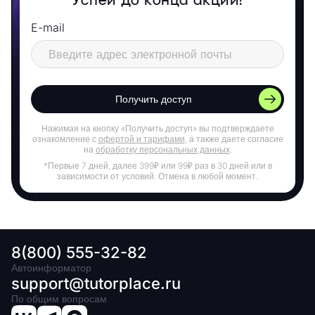
Успей до конца акции!
E-mail
Получить доступ
Нажимая на кнопку «Получить доступ» вы подтверждаете
ознакомление с
офертой и тарифами
, а также даете согласие
на
обработку персональных данных
.
*Первые 7 дней, далее 399₽ или 99₽ раз в 30 дней или в
зависимости от условий. Отмена в любой момент.
8(800) 555-32-82
Автоинформатор
support@tutorplace.ru
По общим вопросам