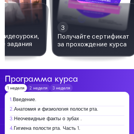
3
видеоуроки,
Получайте сертификат
е задания
за прохождение курса
Программа курса
1 неделя
2 неделя
3 неделя
1
.
Введение.
2
.
Анатомия и физиология полости рта.
3
.
Неочевидные факты о зубах .
4
.
Гигиена полости рта. Часть 1.