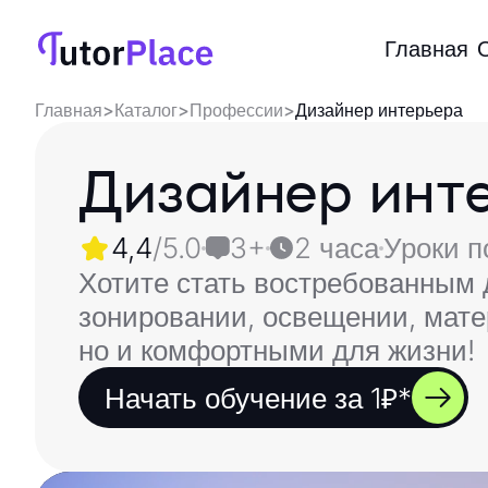
Главная
Главная
>
Каталог
>
Профессии
>
Дизайнер интерьера
Дизайнер инт
4,4
/5.0
3+
2 часа
Уроки п
Хотите стать востребованным 
зонировании, освещении, мате
но и комфортными для жизни!
Начать обучение за 1₽*