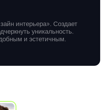
айн интерьера». Создает
дчеркнуть уникальность.
удобным и эстетичным.