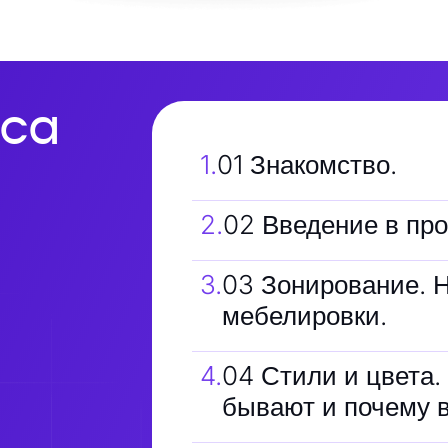
са
1
.
01 Знакомство.
2
.
02 Введение в пр
3
.
03 Зонирование. 
мебелировки.
4
.
04 Стили и цвета.
бывают и почему в