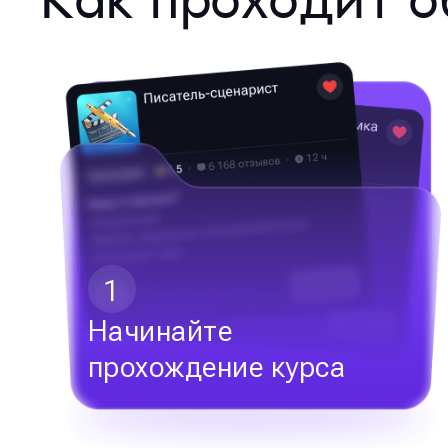
Как проходит о
1
Начинайте
прохождение курса