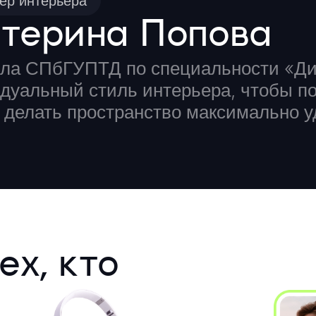
ер интерьера
атерина Попова
ла СПбГУПТД по специальности «Диз
дуальный стиль интерьера, чтобы по
 делать пространство максимально 
ех, кто