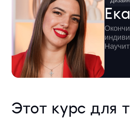
Дизайн
Ек
Окончи
индиви
Научит
Этот курс для т