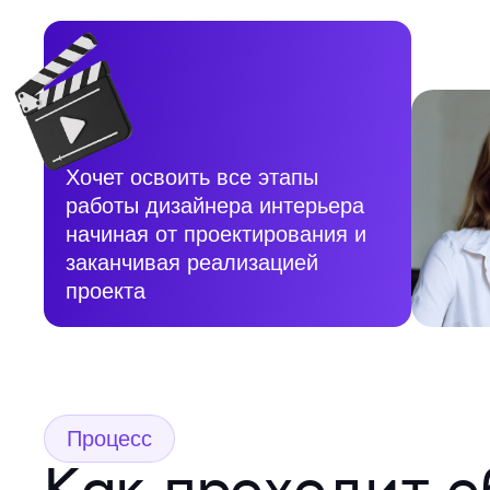
Хочет освоить все этапы
работы дизайнера интерьера
начиная от проектирования и
заканчивая реализацией
проекта
Процесс