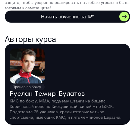
защите, чтобы уверенно реагировать на любые угрозы и быть
готовым к самозащите!
Начать обучение за 1₽*
Авторы курса
Тренер по боксу
Руслан Темир-Булатов
КМС по боксу, ММА, подъему штанги на бицепс.
Коричневый пояс по Киокушинкай, синий – по БЖЖ.
Подготовил 75 учеников, среди которых четыре
спортсмена, имеющих КМС, и пять чемпионов Евразии.