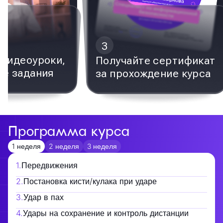
3
видеоуроки,
Получайте сертификат
е задания
за прохождение курса
Программа курса
1 неделя
2 неделя
3 неделя
1
.
Передвижения
2
.
Постановка кисти/кулака при ударе
3
.
Удар в пах
4
.
Удары на сохранение и контроль дистанции