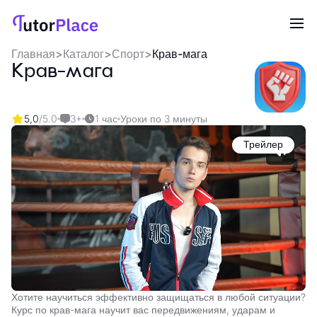
Главная
>
Каталог
>
Спорт
>
Крав-мага
Крав-мага
5,0
/5.0
3+
1 час
Уроки по 3 минуты
Трейлер
Хотите научиться эффективно защищаться в любой ситуации?
Курс по крав-мага научит вас передвижениям, ударам и