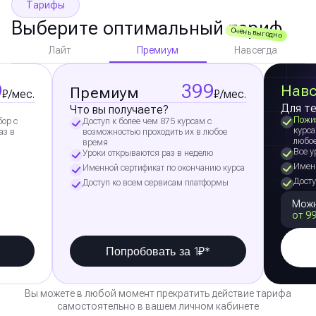
Тарифы
Выберите оптимальный тариф
Очень выгодно
Премиум
Лайт
Навсегда
9
399
Навс
Премиум
₽/мес.
₽/мес.
Для те
Что вы получаете?
Пожи
бор с
Доступ к более чем 875 курсам с
курса
аз в
возможностью проходить их в любое
любо
время
Все у
Уроки открываются раз в неделю
Именн
Именной сертификат по окончанию курса
Досту
Доступ ко всем сервисам платформы
Можн
от 99
Попробовать за 1₽*
Вы можете в любой момент прекратить действие тарифа
самостоятельно в вашем личном кабинете