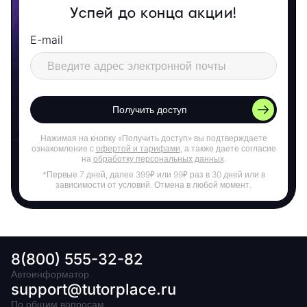
Успей до конца акции!
E-mail
Получить доступ
Нажимая на кнопку «Получить доступ» вы подтверждаете
ознакомление с
офертой и тарифами
, а также даете согласие
на
обработку персональных данных
.
*Первые 7 дней, далее 399₽ или 99₽ раз в 30 дней или в
зависимости от условий. Отмена в любой момент.
8(800) 555-32-82
Автоинформатор
support@tutorplace.ru
По общим вопросам