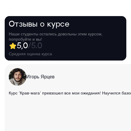
Отзывы о курсе
Наши студенты остались довольны этим курсом,
попробуйте и вы!
5,0
/5.0
Средняя оценка курса
Игорь Ярцев
Курс 'Крав-мага' превзошел все мои ожидания! Научился баз