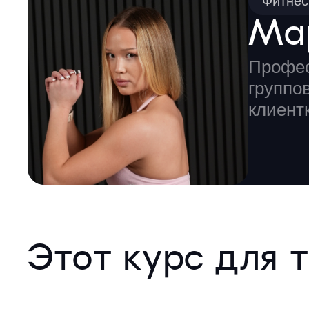
Фитнес
Ма
Профес
группо
клиент
Этот курс для т