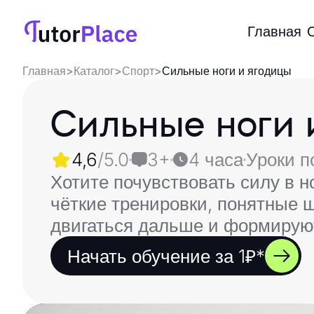
Главная
Главная
>
Каталог
>
Спорт
>
Сильные ноги и ягодицы
Сильные ноги 
4,6
/5.0
3+
4 часа
Уроки п
Хотите почувствовать силу в н
чёткие тренировки, понятные 
двигаться дальше и формируют
Начать обучение за 1₽*