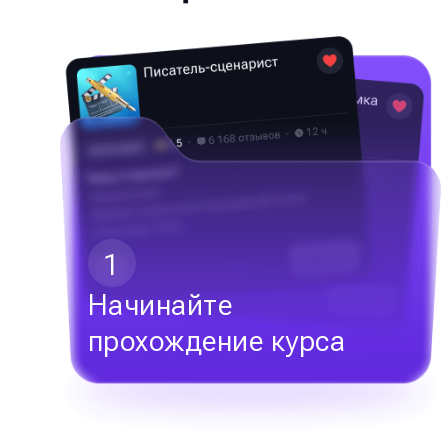
1
Начинайте
прохождение курса