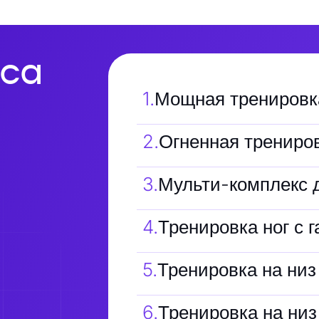
са
1
.
Мощная тренировка
2
.
Огненная трениров
3
.
Мульти-комплекс 
4
.
Тренировка ног с 
5
.
Тренировка на низ 
6
.
Тренировка на низ