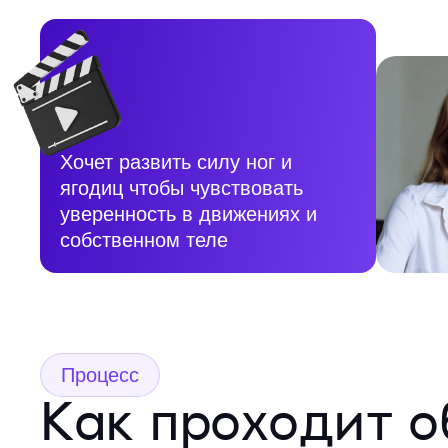
Хочет развить силу ног и
ягодиц чтобы чувствовать
уверенность в движениях и
собственном теле
Процесс
Как проходит о