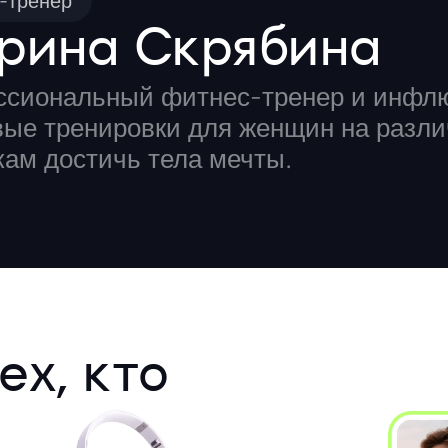
-тренер
рина Скрябина
сиональный фитнес-тренер и инфлю
вые тренировки для женщин на разл
кам достичь тела мечты.
ех, кто