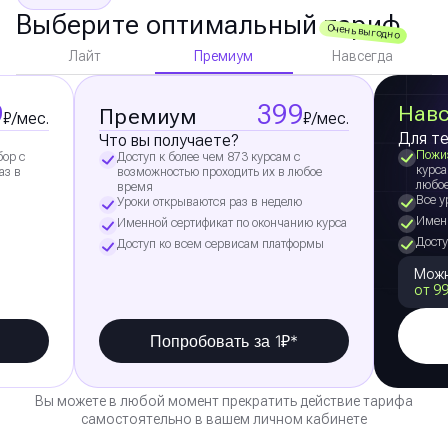
Выберите оптимальный тариф
Очень выгодно
Премиум
Лайт
Навсегда
9
399
Навс
Премиум
₽/мес.
₽/мес.
Для те
Что вы получаете?
Пожи
бор с
Доступ к более чем 873 курсам с
курса
аз в
возможностью проходить их в любое
любо
время
Все у
Уроки открываются раз в неделю
Именн
Именной сертификат по окончанию курса
Досту
Доступ ко всем сервисам платформы
Можн
от 99
Попробовать за 1₽*
Вы можете в любой момент прекратить действие тарифа
самостоятельно в вашем личном кабинете