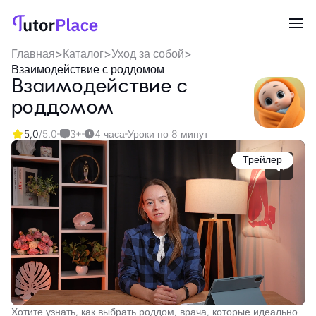
Главная
>
Каталог
>
Уход за собой
>
Взаимодействие с роддомом
Взаимодействие с
роддомом
5,0
/5.0
3+
4 часа
Уроки по 8 минут
Трейлер
Хотите узнать, как выбрать роддом, врача, которые идеально