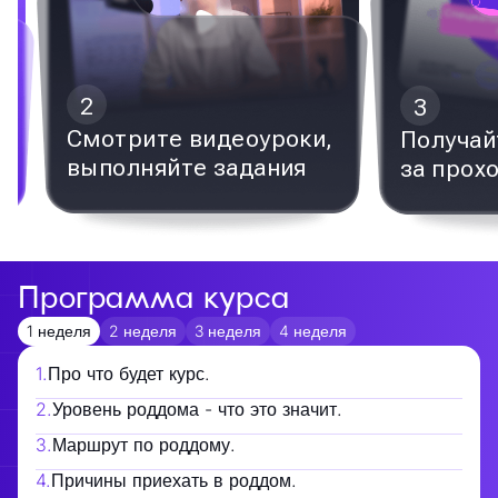
2
3
Смотрите видеоуроки,
Получай
выполняйте задания
за прох
Программа курса
1 неделя
2 неделя
3 неделя
4 неделя
1
.
Про что будет курс.
2
.
Уровень роддома - что это значит.
3
.
Маршрут по роддому.
4
.
Причины приехать в роддом.