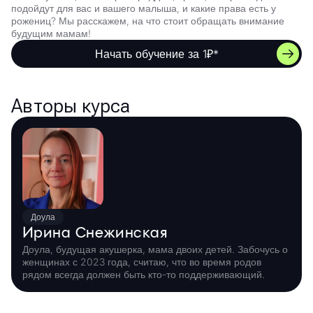
подойдут для вас и вашего малыша, и какие права есть у
рожениц? Мы расскажем, на что стоит обращать внимание
будущим мамам!
Начать обучение за 1₽*
Авторы курса
Доула
Ирина Снежинская
Доула, будущая акушерка, мама двоих детей. Забочусь о
женщинах с 2023 года, считаю, что во время родов
рядом всегда должен быть кто-то поддерживающий.