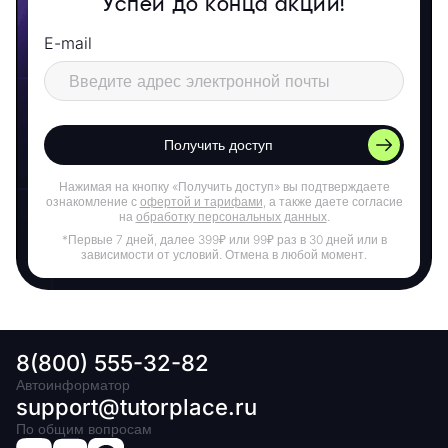
Успей до конца акции!
E-mail
Получить доступ
Нажимая на кнопку «Получить доступ» вы подтверждаете
ознакомление с
офертой и тарифами
, а также даете согласие
на
обработку персональных данных
.
*Первые 7 дней, далее 399₽ или 99₽ раз в 30 дней или в
зависимости от условий. Отмена в любой момент.
8(800) 555-32-82
Автоинформатор
support@tutorplace.ru
По общим вопросам