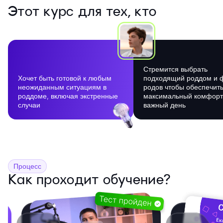
Этот курс для тех, кто
Стремится выбрать
Хочет быть готовой к любым
подходящий роддом и 
неожиданным ситуациям в
родов чтобы обеспечить
роддоме, включая экстренные
максимальный комфорт 
случаи
важный день
Процесс
Как проходит обучение?