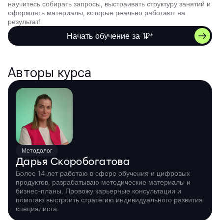
научитесь собирать запросы, выстраивать структуру занятий и
оформлять материалы, которые реально работают на
результат!
Начать обучение за 1₽*
Авторы курса
Методолог
Дарья Скоробогатова
Более 14 лет работаю в сфере обучения и цифровых
продуктов, разрабатываю методические материалы и
бизнес-планы. Провожу карьерные консультации и
помогаю выстроить стратегию индивидуального развития
специалиста.