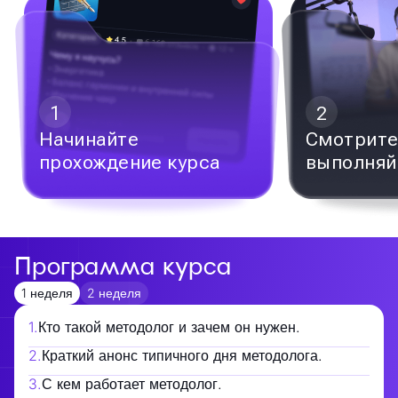
1
2
Начинайте
Смотрите
прохождение курса
выполняй
Программа курса
1 неделя
2 неделя
1
.
Кто такой методолог и зачем он нужен.
2
.
Краткий анонс типичного дня методолога.
3
.
С кем работает методолог.