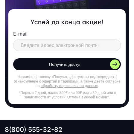
Успей до конца акции!
E-mail
Получить доступ
Нажимая на кнопку «Получить доступ» вы подтверждаете
ознакомление с
офертой и тарифами
, а также даете согласие
на
обработку персональных данных
.
*Первые 7 дней, далее 399₽ или 99₽ раз в 30 дней или в
зависимости от условий. Отмена в любой момент.
8(800) 555-32-82