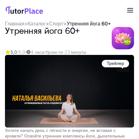
Главная
>
Каталог
>
Спорт
>
Утренняя йога 60+
Утренняя йога 60+
5,0
/5.0
4 часа
Уроки по 23 минуты
Трейлер
Хотите начать день с лёгкости и энергии, не вставая с
кровати? Освойте утренние комплексы йоги, дыхательные