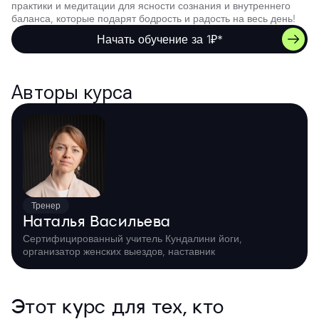
практики и медитации для ясности сознания и внутреннего
баланса, которые подарят бодрость и радость на весь день!
Начать обучение за 1₽*
Авторы курса
Тренер
Наталья Васильева
Сертифицированный учитель Кундалини йоги,
организатор женских выездов, наставник
Этот курс для тех, кто