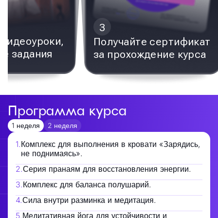
3
видеоуроки,
Получайте сертификат
е задания
за прохождение курса
Программа курса
1 неделя
2 неделя
1
.
Комплекс для выполнения в кровати «Зарядись,
не поднимаясь».
2
.
Серия пранаям для восстановления энергии.
3
.
Комплекс для баланса полушарий.
4
.
Сила внутри разминка и медитация.
5
.
Медитативная йога для устойчивости и