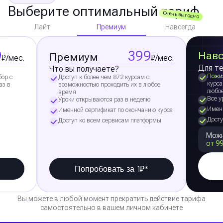
Выберите оптимальный тариф
Очень выгодно
Премиум
Лайт
Навсегда
9
399
Навс
Премиум
₽/мес.
₽/мес.
Для те
Что вы получаете?
Пожи
бор с
Доступ к более чем 872 курсам с
курса
аз в
возможностью проходить их в любое
любо
время
Все у
Уроки открываются раз в неделю
Именн
Именной сертификат по окончанию курса
Досту
Доступ ко всем сервисам платформы
Можн
от 99
Попробовать за 1₽*
Вы можете в любой момент прекратить действие тарифа
самостоятельно в вашем личном кабинете