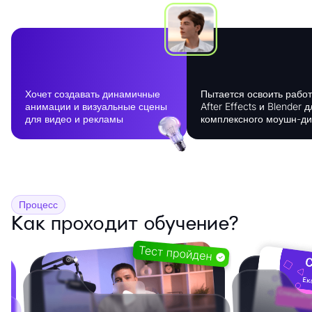
Хочет создавать динамичные
Пытается освоить работ
анимации и визуальные сцены
After Effects и Blender 
для видео и рекламы
комплексного моушн-ди
Процесс
Как проходит обучение?