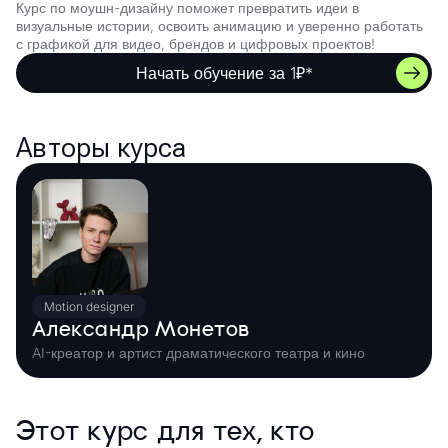
Курс по моушн-дизайну поможет превратить идеи в
визуальные истории, освоить анимацию и уверенно работать
с графикой для видео, брендов и цифровых проектов!
Начать обучение за 1₽*
Авторы курса
Motion designer
Александр Монетов
AI-креатор и артист драматического театра и кино
Этот курс для тех, кто