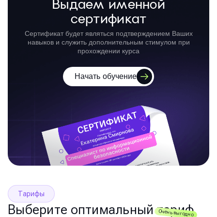
Выдаем именной
сертификат
Сертификат будет являться подтверждением Ваших
навыков и служить дополнительным стимулом при
прохождении курса
Начать обучение
Тарифы
Выберите оптимальный тариф
Очень выгодно