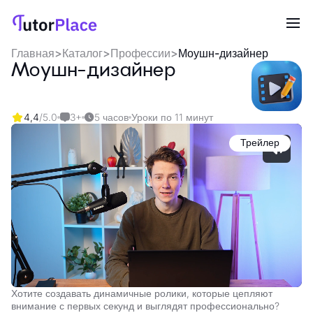
Главная
>
Каталог
>
Профессии
>
Моушн-дизайнер
Моушн-дизайнер
4,4
/5.0
3+
5 часов
Уроки по 11 минут
Трейлер
Хотите создавать динамичные ролики, которые цепляют
внимание с первых секунд и выглядят профессионально?