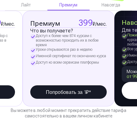
Премиум
Лайт
Навсегда
9
399
Навс
Премиум
₽/мес.
₽/мес.
Для те
Что вы получаете?
Пожи
бор с
Доступ к более чем 874 курсам с
курса
аз в
возможностью проходить их в любое
любо
время
Все у
Уроки открываются раз в неделю
Именн
Именной сертификат по окончанию курса
Досту
Доступ ко всем сервисам платформы
Можн
от 99
Попробовать за 1₽*
Вы можете в любой момент прекратить действие тарифа
самостоятельно в вашем личном кабинете