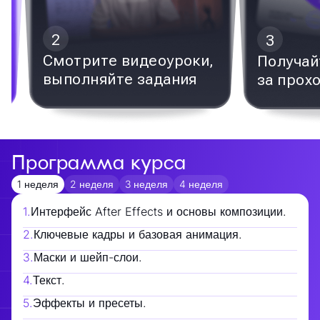
2
3
Смотрите видеоуроки,
Получай
выполняйте задания
за прох
Программа курса
1 неделя
2 неделя
3 неделя
4 неделя
1
.
Интерфейс After Effects и основы композиции.
2
.
Ключевые кадры и базовая анимация.
3
.
Маски и шейп-слои.
4
.
Текст.
5
.
Эффекты и пресеты.