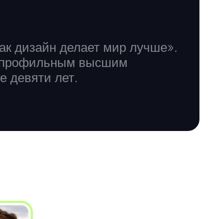
ак дизайн делает мир лучше».
с профильным высшим
е девяти лет.