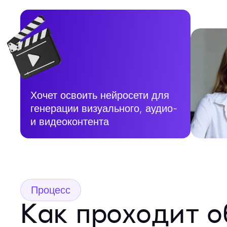
Хочет освоить нейросети для
генерации визуального, аудио-
и видеоконтента
Процесс
Как проходит о