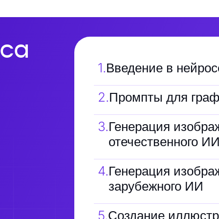
са
1
.
Введение в нейрос
2
.
Промпты для граф
3
.
Генерация изобра
отечественного И
4
.
Генерация изобра
зарубежного ИИ
5
.
Создание иллюст