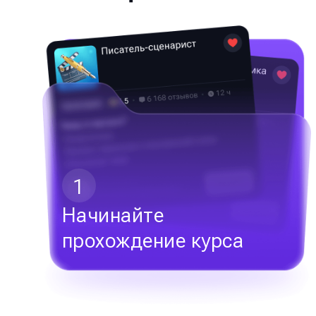
1
Начинайте
прохождение курса