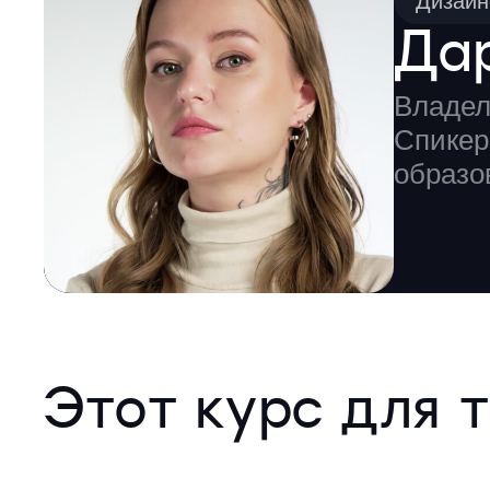
Дизайн
Да
Владел
Спикер
образо
Этот курс для т