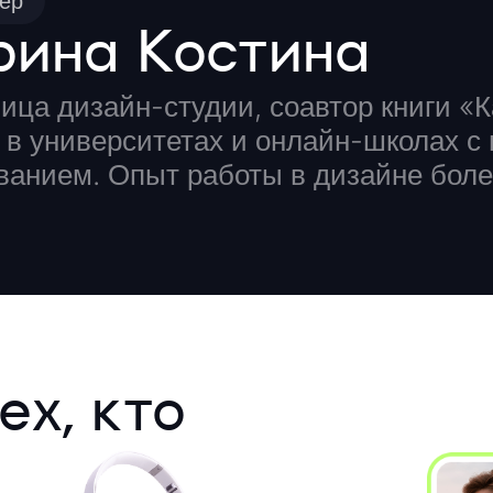
ер
рина Костина
ица дизайн-студии, соавтор книги «К
 в университетах и онлайн-школах 
ванием. Опыт работы в дизайне боле
ех, кто