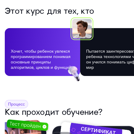
Этот курс для тех, кто
Хочет, чтобы ребенок увлекся
Пытается заинтересова
программированием понимая
ребенка технологиями 
основные принципы
он учился понимать ци
алгоритмов, циклов и функций
мир
Процесс
Как проходит обучение?