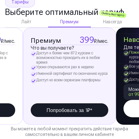
Тарифы
Выберите оптимальный тариф
Очень выгодно
Премиум
Лайт
Навсегда
9
399
Навс
Премиум
₽/мес.
₽/мес.
Для те
Что вы получаете?
Пожи
бор с
Доступ к более чем 872 курсам с
курса
аз в
возможностью проходить их в любое
любо
время
Все у
Уроки открываются раз в неделю
Именн
Именной сертификат по окончанию курса
Досту
Доступ ко всем сервисам платформы
Можн
от 99
Попробовать за 1₽*
Вы можете в любой момент прекратить действие тарифа
самостоятельно в вашем личном кабинете