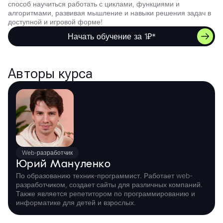
способ научиться работать с циклами, функциями и
алгоритмами, развивая мышление и навыки решения задач в
доступной и игровой форме!
Начать обучение за 1₽*
Авторы курса
Web-разработчик
Юрий Мануленко
По образованию техник-программист. Работает web-
разработчиком, создает сайты для различных компаний.
Также является репетитором по программированию и
информатике для детей и взрослых.