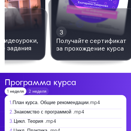
3
видеоуроки,
Получайте сертификат
е задания
за прохождение курса
Программа курса
1 неделя
2 неделя
1
.
План курса. Общие рекомендации.mp4
2
.
Знакомство с программой .mp4
3
.
Цикл. Теория .mp4
4
.
Цикл. Практика .mp4