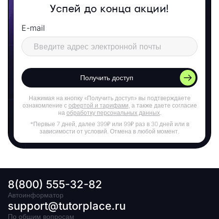
Успей до конца акции!
E-mail
Получить доступ
Нажимая на кнопку «Получить доступ» вы подтверждаете
ознакомление с
офертой и тарифами
, а также даете согласие
на
обработку персональных данных
.
*Первые 7 дней, далее 399₽ или 99₽ раз в 30 дней или в
зависимости от условий. Отмена в любой момент.
8(800) 555-32-82
Автоинформатор
support@tutorplace.ru
По общим вопросам