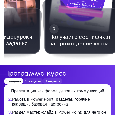
3
видеоуроки,
Получайте сертификат
е задания
за прохождение курса
Программа курса
1 неделя
2 неделя
3 неделя
1
.
Презентация как форма деловых коммуникаций
2
.
Работа в Power Point: разделы, горячие
клавиши, базовая настройка
3
.
Раздел мастер-слайд в Power Point: для чего он