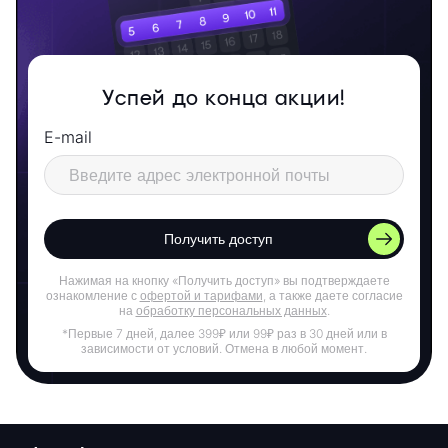
Успей до конца акции!
E-mail
Получить доступ
Нажимая на кнопку «Получить доступ» вы подтверждаете
ознакомление с
офертой и тарифами
, а также даете согласие
на
обработку персональных данных
.
*Первые 7 дней, далее 399₽ или 99₽ раз в 30 дней или в
зависимости от условий. Отмена в любой момент.