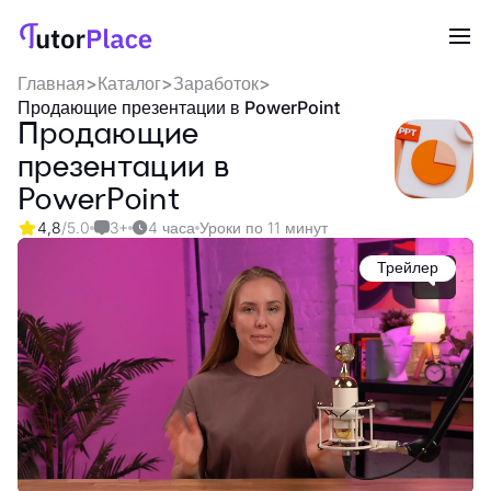
Главная
>
Каталог
>
Заработок
>
Продающие презентации в PowerPoint
Продающие
презентации в
PowerPoint
4,8
/5.0
3+
4 часа
Уроки по 11 минут
Трейлер