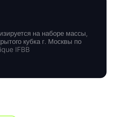
изируется на наборе массы,
ытого кубка г. Москвы по
ique IFBB