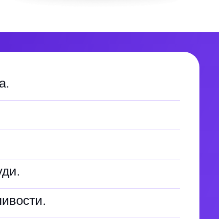
а.
уди.
ивости.