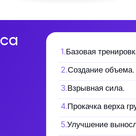
са
1
.
Базовая тренировк
2
.
Создание объема.
3
.
Взрывная сила.
4
.
Прокачка верха гр
5
.
Улучшение выносл