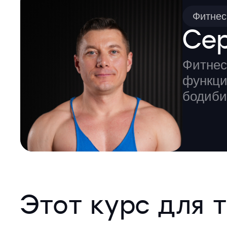
Фитнес
Се
Фитнес
функци
бодиби
Этот курс для т