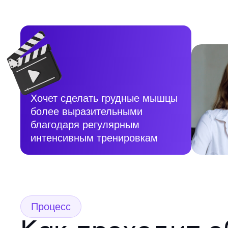
Хочет сделать грудные мышцы
более выразительными
благодаря регулярным
интенсивным тренировкам
Процесс