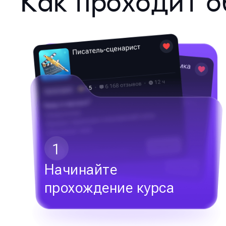
Как проходит о
1
Начинайте
прохождение курса