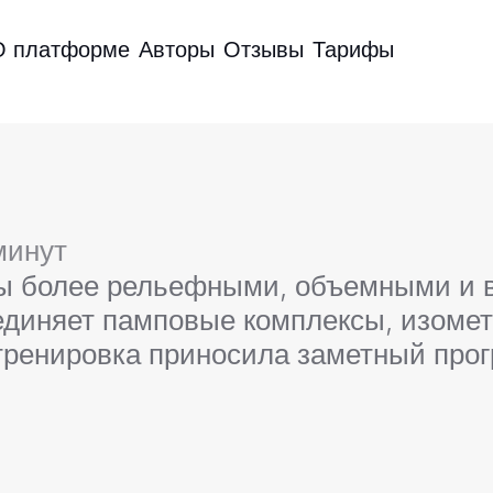
О платформе
Авторы
Отзывы
Тарифы
минут
ы более рельефными, объемными и 
единяет памповые комплексы, изоме
тренировка приносила заметный прог