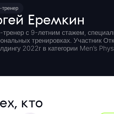
-тренер
ргей Еремкин
-тренер с 9-летним стажем, специал
ональных тренировках. Участник Откр
лдингу 2022г в категории Men’s Phys
ех, кто