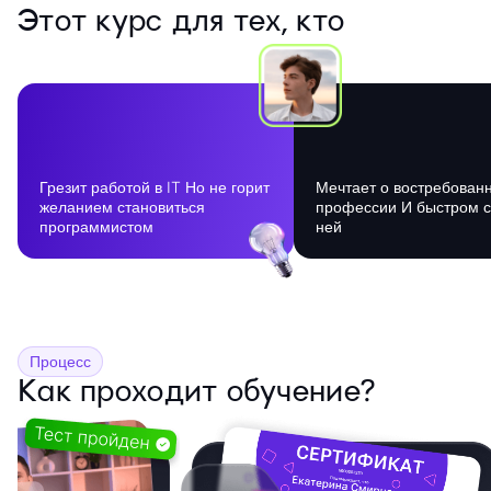
Этот курс для тех, кто
Грезит работой в IT Но не горит
Мечтает о востребован
желанием становиться
профессии И быстром с
программистом
ней
Процесс
Как проходит обучение?