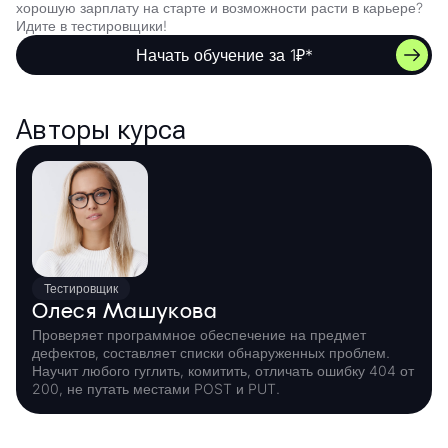
хорошую зарплату на старте и возможности расти в карьере?
Идите в тестировщики!
Начать обучение за 1₽*
Авторы курса
Тестировщик
Олеся Машукова
Проверяет программное обеспечение на предмет
дефектов, составляет списки обнаруженных проблем.
Научит любого гуглить, комитить, отличать ошибку 404 от
200, не путать местами POST и PUT.