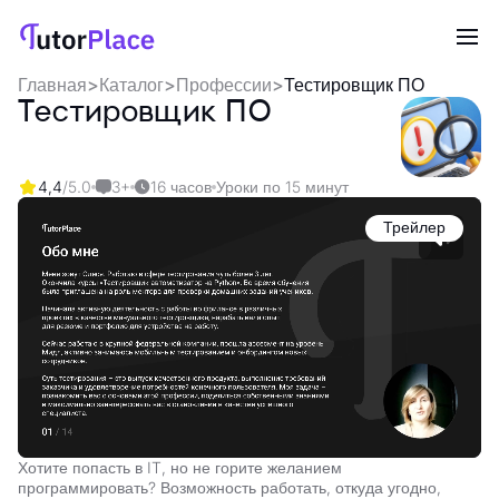
Главная
>
Каталог
>
Профессии
>
Тестировщик ПО
Тестировщик ПО
4,4
/5.0
3+
16 часов
Уроки по 15 минут
Трейлер
Хотите попасть в IT, но не горите желанием
программировать? Возможность работать, откуда угодно,