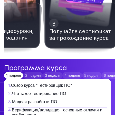
3
видеоуроки,
Получайте сертификат
е задания
за прохождение курса
Программа курса
1 неделя
2 неделя
3 неделя
4 неделя
5 неделя
6 нед
1
.
Обзор курса "Тестировщик ПО"
2
.
Что такое тестирование ПО
3
.
Модели разработки ПО
4
.
Верификация/валидация, основные отличия и
особенности