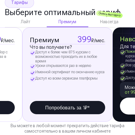
Тарифы
Выберите оптимальный тариф
Очень выгодно
Премиум
Лайт
Навсегда
9
399
Навс
Премиум
₽/мес.
₽/мес.
Для те
Что вы получаете?
Пожи
бор с
Доступ к более чем 875 курсам с
курса
аз в
возможностью проходить их в любое
любо
время
Все у
Уроки открываются раз в неделю
Именн
Именной сертификат по окончанию курса
Досту
Доступ ко всем сервисам платформы
Можн
от 99
Попробовать за 1₽*
Вы можете в любой момент прекратить действие тарифа
самостоятельно в вашем личном кабинете