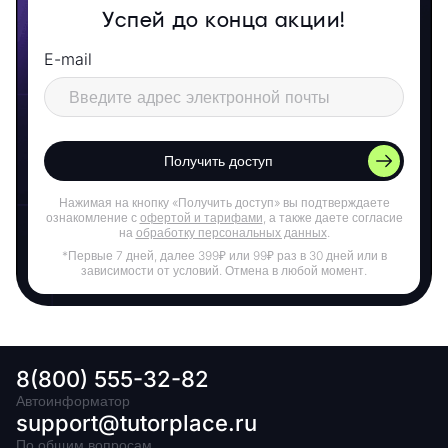
Успей до конца акции!
E-mail
Получить доступ
Нажимая на кнопку «Получить доступ» вы подтверждаете
ознакомление с
офертой и тарифами
, а также даете согласие
на
обработку персональных данных
.
*Первые 7 дней, далее 399₽ или 99₽ раз в 30 дней или в
зависимости от условий. Отмена в любой момент.
8(800) 555-32-82
Автоинформатор
support@tutorplace.ru
По общим вопросам