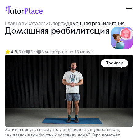
Главная
>
Каталог
>
Спорт
>
Домашняя реабилитация
Домашняя реабилитация
4,6
/5.0
3+
3 часа
Уроки по 15 минут
Трейлер
Хотите вернуть своему телу подвижность и уверенность,
занимаясь в комфортных условиях дома? Курс поможет