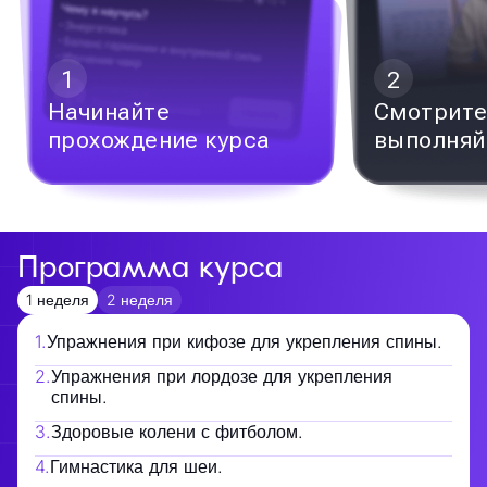
2
3
Смотрите видеоуроки,
Получай
выполняйте задания
за прох
Программа курса
1 неделя
2 неделя
1
.
Упражнения при кифозе для укрепления спины.
2
.
Упражнения при лордозе для укрепления
спины.
3
.
Здоровые колени с фитболом.
4
.
Гимнастика для шеи.