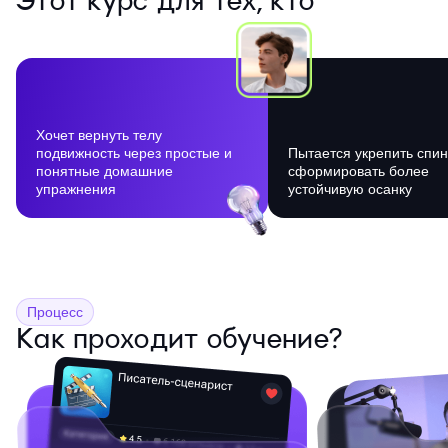
Этот курс для тех, кто
Хочет вернуть телу
подвижность через простые и
Пытается укрепить спин
понятные домашние
сформировать более
упражнения
устойчивую осанку
Процесс
Как проходит обучение?