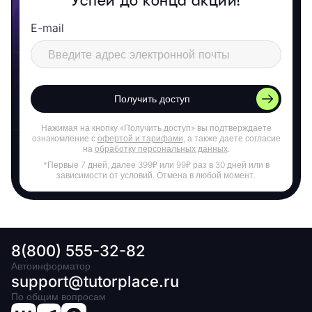
Успей до конца акции!
E-mail
Получить доступ
Нажимая на кнопку «Получить доступ» вы подтверждаете
ознакомление с
офертой и тарифами
, а также даете согласие
на
обработку персональных данных
.
*Первые 7 дней, далее 399₽ или 99₽ раз в 30 дней или в
зависимости от условий. Отмена в любой момент.
8(800) 555-32-82
Автоинформатор
support@tutorplace.ru
По общим вопросам