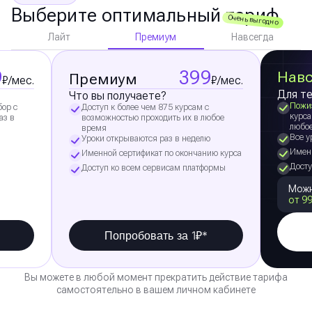
Выберите оптимальный тариф
Очень выгодно
Премиум
Лайт
Навсегда
9
399
Навс
Премиум
₽/мес.
₽/мес.
Для те
Что вы получаете?
Пожи
бор с
Доступ к более чем 875 курсам с
курса
аз в
возможностью проходить их в любое
любо
время
Все у
Уроки открываются раз в неделю
Именн
Именной сертификат по окончанию курса
Досту
Доступ ко всем сервисам платформы
Можн
от 99
Попробовать за 1₽*
Вы можете в любой момент прекратить действие тарифа
самостоятельно в вашем личном кабинете