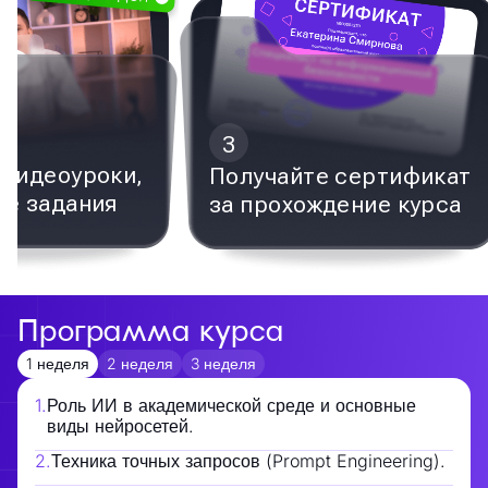
3
видеоуроки,
Получайте сертификат
е задания
за прохождение курса
Программа курса
1 неделя
2 неделя
3 неделя
1
.
Роль ИИ в академической среде и основные
виды нейросетей.
2
.
Техника точных запросов (Prompt Engineering).