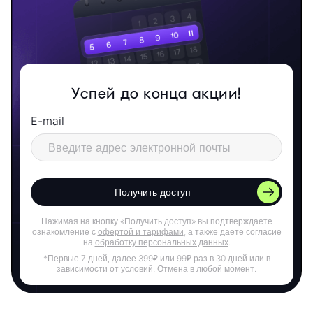
Успей до конца акции!
E-mail
Получить доступ
Нажимая на кнопку «Получить доступ» вы подтверждаете
ознакомление с
офертой и тарифами
, а также даете согласие
на
обработку персональных данных
.
*Первые 7 дней, далее 399₽ или 99₽ раз в 30 дней или в
зависимости от условий. Отмена в любой момент.