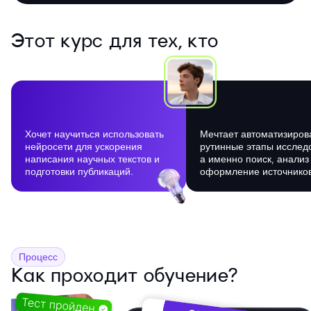
Этот курс для тех, кто
Хочет научиться использовать
Мечтает автоматизиров
нейросети для ускорения
рутинные этапы исслед
написания научных текстов и
а именно поиск, анализ
подготовки публикаций.
оформление источников
Процесс
Как проходит обучение?