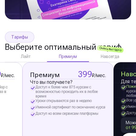
Тарифы
Выберите оптимальный тариф
Очень выгодно
Премиум
Лайт
Навсегда
9
399
Навс
Премиум
₽/мес.
₽/мес.
Для те
Что вы получаете?
Пожи
бор с
Доступ к более чем 875 курсам с
курса
аз в
возможностью проходить их в любое
любо
время
Все у
Уроки открываются раз в неделю
Именн
Именной сертификат по окончанию курса
Досту
Доступ ко всем сервисам платформы
Можн
от 99