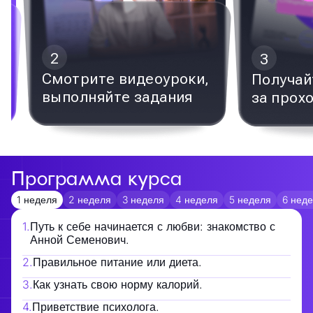
2
3
Смотрите видеоуроки,
Получай
выполняйте задания
за прох
Программа курса
1 неделя
2 неделя
3 неделя
4 неделя
5 неделя
6 нед
1
.
Путь к себе начинается с любви: знакомство с
Анной Семенович.
2
.
Правильное питание или диета.
3
.
Как узнать свою норму калорий.
4
.
Приветствие психолога.