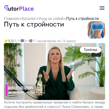
Главная
>
Каталог
>
Уход за собой
>
Путь к стройности
Путь к стройности
5,0
/5.0
3+
17 часов
Уроки по 14 минут
Трейлер
Хотите построить правильные привычки и найти баланс между
отдыхом без крайностей и стресса? Анна Семенович, а также