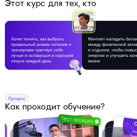
Этот курс для тех, кто
Хочет понять, как выбрать
Мечтает наладить бала
правильный режим питания и
между физической акти
тренировки чувствуя себя
и отдыхом, чтобы повыс
лучше и оставаться в хорошем
энергию и улучшить кач
тонусе каждый день
жизни
Процесс
Как проходит обучение?