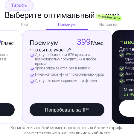
Тарифы
Выберите оптимальный тариф
Очень выгодно
Премиум
Лайт
Навсегда
9
399
Навс
Премиум
₽/мес.
₽/мес.
Для те
Что вы получаете?
Пожи
бор с
Доступ к более чем 876 курсам с
курса
аз в
возможностью проходить их в любое
любо
время
Все у
Уроки открываются раз в неделю
Именн
Именной сертификат по окончанию курса
Досту
Доступ ко всем сервисам платформы
Можн
от 99
Попробовать за 1₽*
Вы можете в любой момент прекратить действие тарифа
самостоятельно в вашем личном кабинете