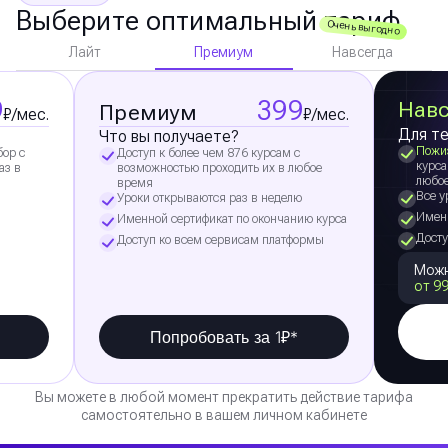
Выберите оптимальный тариф
Очень выгодно
Премиум
Лайт
Навсегда
9
399
Навс
Премиум
₽/мес.
₽/мес.
Для те
Что вы получаете?
Пожи
бор с
Доступ к более чем 876 курсам с
курса
аз в
возможностью проходить их в любое
любо
время
Все у
Уроки открываются раз в неделю
Именн
Именной сертификат по окончанию курса
Досту
Доступ ко всем сервисам платформы
Можн
от 99
Попробовать за 1₽*
Вы можете в любой момент прекратить действие тарифа
самостоятельно в вашем личном кабинете