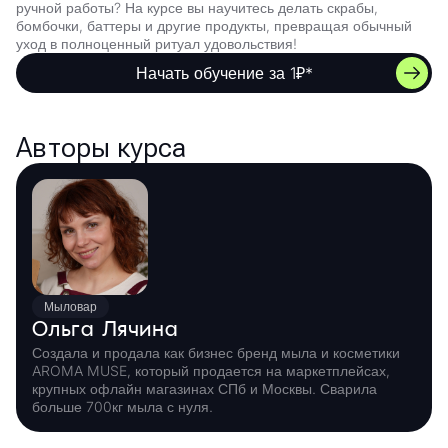
ручной работы? На курсе вы научитесь делать скрабы,
бомбочки, баттеры и другие продукты, превращая обычный
уход в полноценный ритуал удовольствия!
Начать обучение за 1₽*
Авторы курса
Мыловар
Ольга Лячина
Создала и продала как бизнес бренд мыла и косметики
AROMA MUSE, который продается на маркетплейсах,
крупных офлайн магазинах СПб и Москвы. Сварила
больше 700кг мыла с нуля.