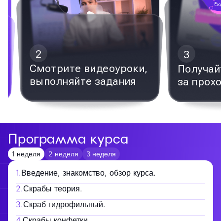
2
3
Смотрите видеоуроки,
Получай
выполняйте задания
за прох
Программа курса
1 неделя
2 неделя
3 неделя
1
.
Введение, знакомство, обзор курса.
2
.
Скрабы теория.
3
.
Скраб гидрофильный.
4
.
Скрабы конфетки.