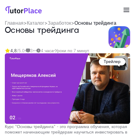
Главная
>
Каталог
>
Заработок
>
Основы трейдинга
Основы трейдинга
4,8
/5.0
3+
4 часа
Уроки по 7 минут
Трейлер
Курс "Основы трейдинга" - это программа обучения, которая
поможет начинающим трейдерам научиться инвестировать в