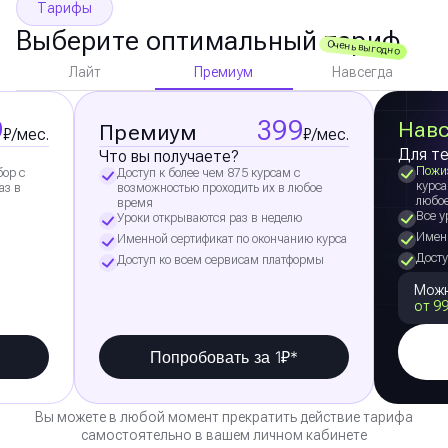
Тарифы
Выберите оптимальный тариф
Очень выгодно
Премиум
Лайт
Навсегда
9
399
Навс
Премиум
₽/мес.
₽/мес.
Для те
Что вы получаете?
Пожи
бор с
Доступ к более чем 875 курсам с
курса
аз в
возможностью проходить их в любое
любо
время
Все у
Уроки открываются раз в неделю
Именн
Именной сертификат по окончанию курса
Досту
Доступ ко всем сервисам платформы
Можн
от 99
Попробовать за 1₽*
Вы можете в любой момент прекратить действие тарифа
самостоятельно в вашем личном кабинете