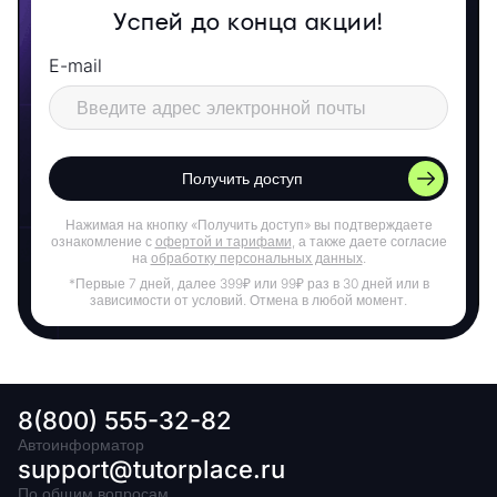
Успей до конца акции!
E-mail
Получить доступ
Нажимая на кнопку «Получить доступ» вы подтверждаете
ознакомление с
офертой и тарифами
, а также даете согласие
на
обработку персональных данных
.
*Первые 7 дней, далее 399₽ или 99₽ раз в 30 дней или в
зависимости от условий. Отмена в любой момент.
8(800) 555-32-82
Автоинформатор
support@tutorplace.ru
По общим вопросам