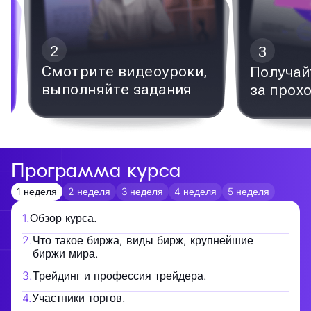
2
3
Смотрите видеоуроки,
Получай
выполняйте задания
за прох
Программа курса
1 неделя
2 неделя
3 неделя
4 неделя
5 неделя
1
.
Обзор курса.
2
.
Что такое биржа, виды бирж, крупнейшие
биржи мира.
3
.
Трейдинг и профессия трейдера.
4
.
Участники торгов.