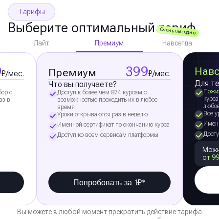
Тарифы
Выберите оптимальный тариф
Очень выгодно
Премиум
Лайт
Навсегда
9
399
Навс
Премиум
₽/мес.
₽/мес.
Для те
Что вы получаете?
Пожи
бор с
Доступ к более чем 874 курсам с
курса
аз в
возможностью проходить их в любое
любо
время
Все у
Уроки открываются раз в неделю
Именн
Именной сертификат по окончанию курса
Досту
Доступ ко всем сервисам платформы
Можн
от 99
Попробовать за 1₽*
Вы можете в любой момент прекратить действие тарифа