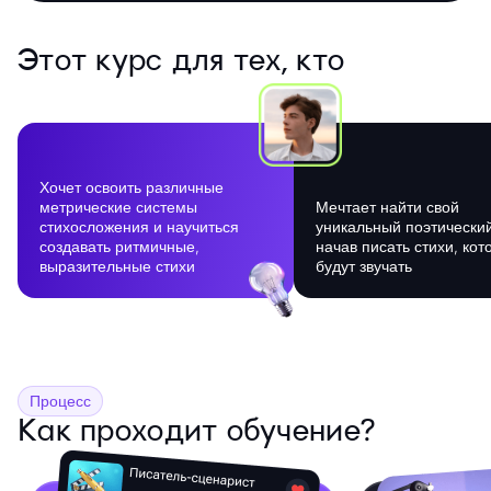
Этот курс для тех, кто
Хочет освоить различные
метрические системы
Мечтает найти свой
стихосложения и научиться
уникальный поэтический
создавать ритмичные,
начав писать стихи, ко
выразительные стихи
будут звучать
Процесс
Как проходит обучение?