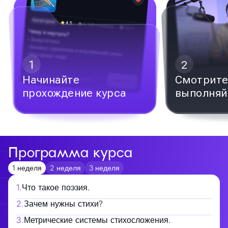
1
2
Начинайте
Смотрите
прохождение курса
выполняй
Программа курса
1 неделя
2 неделя
3 неделя
1
.
Что такое поэзия.
2
.
Зачем нужны стихи?
3
.
Метрические системы стихосложения.