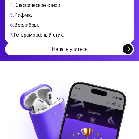
4
.
Классические стихи.
5
.
Рифма.
6
.
Верлибры.
7
.
Гетероморфный стих.
Начать учиться