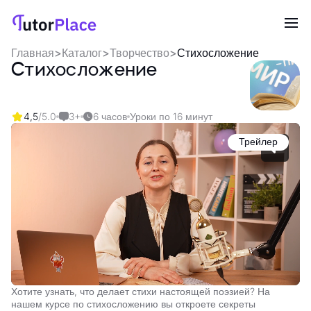
Главная
>
Каталог
>
Творчество
>
Стихосложение
Стихосложение
4,5
/5.0
3+
6 часов
Уроки по 16 минут
Трейлер
Хотите узнать, что делает стихи настоящей поэзией? На
нашем курсе по стихосложению вы откроете секреты