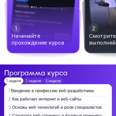
1
2
Начинайте
Смотрите
прохождение курса
выполняй
Программа курса
1 неделя
2 неделя
3 неделя
1
.
Введение в профессию веб-разработчика.
2
.
Как работает интернет и веб-сайты.
3
.
Основы веб-технологий и роли специалистов.
4
.
Структура веб-страницы и базовые принципы