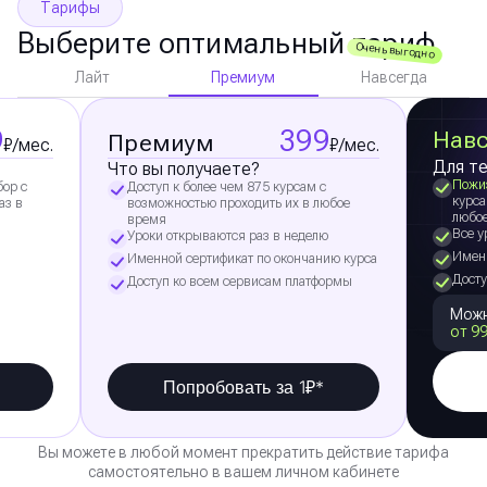
Тарифы
Выберите оптимальный тариф
Очень выгодно
Премиум
Лайт
Навсегда
9
399
Навс
Премиум
₽/мес.
₽/мес.
Для те
Что вы получаете?
Пожи
бор с
Доступ к более чем 875 курсам с
курса
аз в
возможностью проходить их в любое
любо
время
Все у
Уроки открываются раз в неделю
Именн
Именной сертификат по окончанию курса
Досту
Доступ ко всем сервисам платформы
Можн
от 99
Попробовать за 1₽*
Вы можете в любой момент прекратить действие тарифа
самостоятельно в вашем личном кабинете