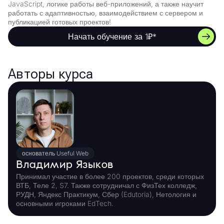
JavaScript, логике работы веб-приложений, а также научит
работать с адаптивностью, взаимодействием с сервером и
публикацией готовых проектов!
Начать обучение за 1₽*
Авторы курса
основатель Useful Web
Владимир Языков
Принимал участие в более 200 проектов, среди которых
ВТБ, Теле 2, S7. Также сотрудничал с ФизТех колледж,
РУДН, Яндекс Практикум, Сбер (Edutoria), Нетология и
основными игроками EdTech.