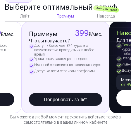
Выберите оптимальный тариф
Очень выгодно
Премиум
Лайт
Навсегда
9
399
Навс
Премиум
₽/мес.
₽/мес.
Для те
Что вы получаете?
Пожи
бор с
Доступ к более чем 874 курсам с
курса
аз в
возможностью проходить их в любое
любо
время
Все у
Уроки открываются раз в неделю
Именн
Именной сертификат по окончанию курса
Досту
Доступ ко всем сервисам платформы
Можн
от 99
Попробовать за 1₽*
Вы можете в любой момент прекратить действие тарифа
самостоятельно в вашем личном кабинете