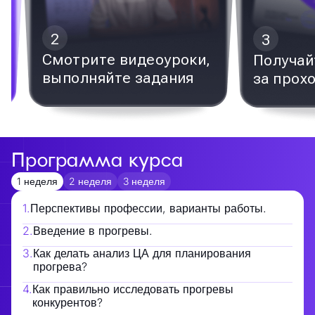
2
3
Смотрите видеоуроки,
Получай
выполняйте задания
за прох
Программа курса
1 неделя
2 неделя
3 неделя
1
.
Перспективы профессии, варианты работы.
2
.
Введение в прогревы.
3
.
Как делать анализ ЦА для планирования
прогрева?
4
.
Как правильно исследовать прогревы
конкурентов?