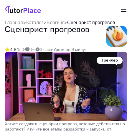
Главная
>
Каталог
>
Блогинг
>
Сценарист прогревов
Сценарист прогревов
4,8
/5.0
3+
3 часа
Уроки по 9 минут
Трейлер
Хотите создавать сценарии прогрева, которые действительно
работают? Изучите все этапы разработки и запуска, от