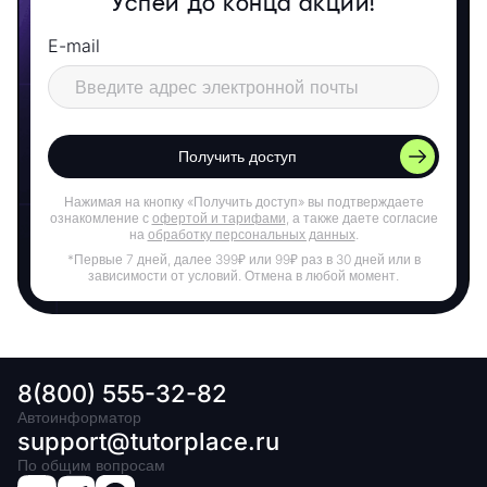
Успей до конца акции!
E-mail
Получить доступ
Нажимая на кнопку «Получить доступ» вы подтверждаете
ознакомление с
офертой и тарифами
, а также даете согласие
на
обработку персональных данных
.
*Первые 7 дней, далее 399₽ или 99₽ раз в 30 дней или в
зависимости от условий. Отмена в любой момент.
8(800) 555-32-82
Автоинформатор
support@tutorplace.ru
По общим вопросам