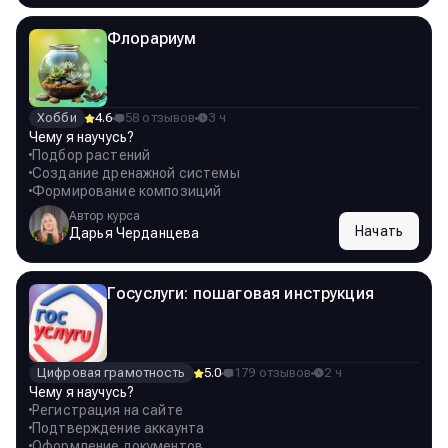
Флорариум
Хобби
4.6
58 отзывов
3 ч
Чему я научусь?
Подбор растений
Создание дренажной системы
Формирование композиций
Автор курса
Начать
Дарья Черданцева
Госуслуги: пошаговая инструкция
Цифровая грамотность
5.0
179 отзывов
2 ч
Чему я научусь?
Регистрация на сайте
Подтверждение аккаунта
Оформление документов