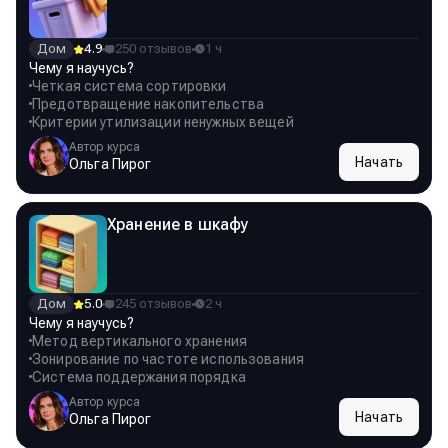
Дом
4.9
250 отзывов
1 ч
Чему я научусь?
Четкая система сортировки
Предотвращение накопительства
Критерии утилизации ненужных вещей
Автор курса
Начать
Ольга Пирог
Хранение в шкафу
Дом
5.0
245 отзывов
2 ч
Чему я научусь?
Метод вертикального хранения
Зонирование по частоте использования
Система поддержания порядка
Автор курса
Начать
Ольга Пирог