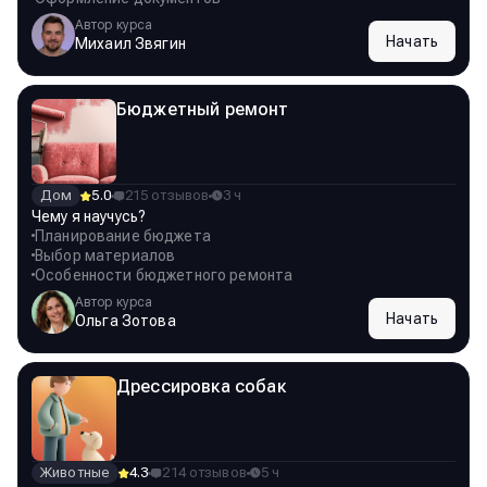
Автор курса
Начать
Михаил Звягин
Бюджетный ремонт
Дом
5.0
215 отзывов
3 ч
Чему я научусь?
Планирование бюджета
Выбор материалов
Особенности бюджетного ремонта
Автор курса
Начать
Ольга Зотова
Дрессировка собак
Животные
4.3
214 отзывов
5 ч