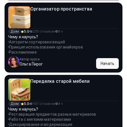
Организатор пространства
Дом
5.0
235 отзывов
8 ч
Чему я научусь?
Алгоритм сортировки вещей
Принцип использования органайзеров
Расхламление
Автор курса
Начать
Ольга Пирог
Переделка старой мебели
Дом
5.0
167 отзывов
4 ч
Чему я научусь?
Реставрация предметов разных материалов
Работа с мягкими материалами
Декорирование и модернизация