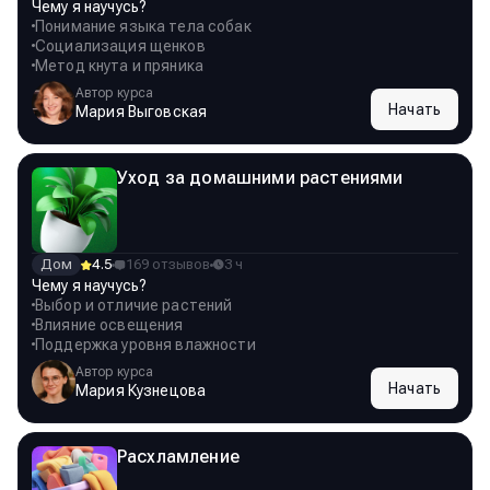
Чему я научусь?
Понимание языка тела собак
Социализация щенков
Метод кнута и пряника
Автор курса
Начать
Мария Выговская
Уход за домашними растениями
Дом
4.5
169 отзывов
3 ч
Чему я научусь?
Выбор и отличие растений
Влияние освещения
Поддержка уровня влажности
Автор курса
Начать
Мария Кузнецова
Расхламление