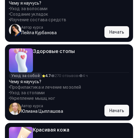
Чему я научусь?
Уход за волосами
Создание укладок
Изучение состава средств
Автор курса
Начать
Лейла Курбанова
Здоровые стопы
Уход за собой
4.7
270 отзывов
4 ч
Чему я научусь?
Профилактика и лечение мозолей
Уход за стопами
Укрепление мышц ног
Автор курса
Начать
Юлиана Цыплашова
Красивая кожа