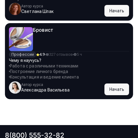
Автор курса
Начать
Светлана Шпак
Бровист
Профессии
4.9
327 отзывов
5 ч
Чему я научусь?
Работа с различными техниками
Построение личного бренда
Консультация и ведение клиента
Автор курса
Начать
Александра Васильева
8(800) 555-32-82