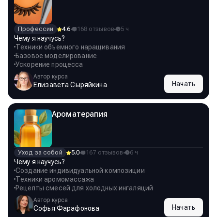
Профессии
4.6
168 отзывов
5 ч
Чему я научусь?
Техники объемного наращивания
Базовое моделирование
Ускорение процесса
Автор курса
Начать
Елизавета Сыряйкина
Ароматерапия
Уход за собой
5.0
167 отзывов
6 ч
Чему я научусь?
Создание индивидуальной композиции
Техники аромомассажа
Рецепты смесей для холодных ингаляций
Автор курса
Начать
Софья Фарафонова