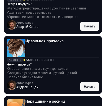
Чему я научусь?
Методы предотвращения сухости и выцветания
Адаптация под сезонность
Укрепление волос от ломкости и выпадения
Автор курса
Начать
Андрей Кенди
Идеальная прическа
Красота
4.5
244 отзыва
1 ч
Чему я научусь?
Определение типа и структуры волос
Создание укладки феном и круглой щеткой
Правила блеска волос
Автор курса
Начать
Андрей Кенди
Наращивание ресниц