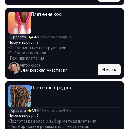
Плетение кос
Красота
4.4
259 отзывов
6 ч
Чему я научусь?
Стерилизация инструментов
Выбор материалов
Техники плетения
Автор курса
Начать
Слайковская Анастасия
Плетение дредов
Красота
4.8
166 отзывов
4 ч
Чему я научусь?
Подготовка волос и выбор метода плетения
Формирование ровных и плотных секций