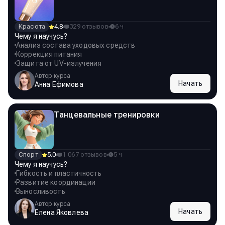
Красота
4.8
329 отзывов
6 ч
Чему я научусь?
Анализ состава уходовых средств
Коррекция питания
Защита от UV-излучения
Автор курса
Начать
Анна Ефимова
Танцевальные тренировки
Спорт
5.0
1 067 отзывов
5 ч
Чему я научусь?
Гибкость и пластичность
Развитие координации
Выносливость
Автор курса
Начать
Елена Яковлева