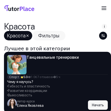
Красота
i
Красота
Фильтры
Лучшее в этой категории
Танцевальные тренировки
Спорт
5.0
1 067 отзывов
5 ч
Чему я научусь?
Гибкость и пластичность
Развитие координации
Выносливость
Автор курса
Начать
Елена Яковлева