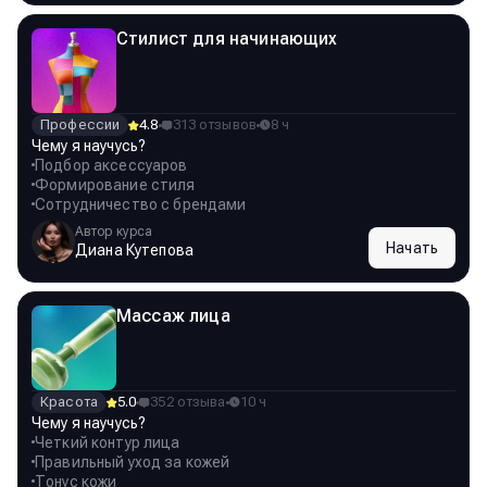
Стилист для начинающих
Профессии
4.8
313 отзывов
8 ч
Чему я научусь?
Подбор аксессуаров
Формирование стиля
Сотрудничество с брендами
Автор курса
Начать
Диана Кутепова
Массаж лица
Красота
5.0
352 отзыва
10 ч
Чему я научусь?
Четкий контур лица
Правильный уход за кожей
Тонус кожи