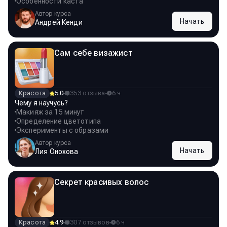
Особенности каста
Автор курса
Начать
Андрей Кенди
Сам себе визажист
Красота
5.0
353 отзыва
6 ч
Чему я научусь?
Макияж за 15 минут
Определение цветотипа
Эксперименты с образами
Автор курса
Начать
Лия Онохова
Секрет красивых волос
Красота
4.9
307 отзывов
6 ч