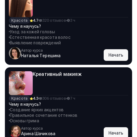
Красота
4.7
320 отзывов
3 ч
Чему я научусь?
Уход за кожей головы
Естественная красота волос
Выявление повреждений
Автор курса
Начать
Наталья Терешина
Креативный макияж
Красота
4.3
306 отзывов
7 ч
Чему я научусь?
Создание ярких акцентов
Правильное сочетание оттенков
Основы грима
Автор курса
Начать
Арина Шачикова