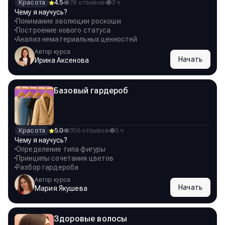
Красота
4.5
78 отзывов
3 ч
Чему я научусь?
Понимание эволюции роскоши
Построение нового статуса
Анализ нематериальных ценностей
Автор курса
Начать
Ирина Аксенова
Базовый гардероб
Красота
5.0
356 отзывов
5 ч
Чему я научусь?
Определение типа фигуры
Принципы сочетания цветов
Разбор гардероба
Автор курса
Начать
Мария Якушева
Здоровые волосы