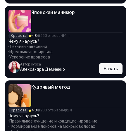
Японский маникюр
Красота
4.8
253 отзыва
1 ч
Чему я научусь?
Техники нанесения
Идеальная полировка
Ускорение процесса
Автор курса
Начать
Александра Демченко
Кудрявый метод
Красота
4.9
230 отзывов
2 ч
Чему я научусь?
Правильное очищение и кондиционирование
Формирование локонов на мокрых волосах