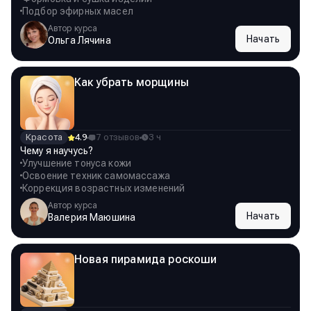
Подбор эфирных масел
Автор курса
Начать
Ольга Лячина
Как убрать морщины
Красота
4.9
7 отзывов
3 ч
Чему я научусь?
Улучшение тонуса кожи
Освоение техник самомассажа
Коррекция возрастных изменений
Автор курса
Начать
Валерия Маюшина
Новая пирамида роскоши