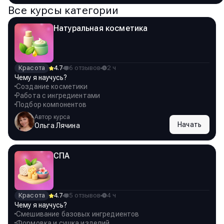
Все курсы категории
Натуральная косметика
Красота
4.7
6 отзывов
2 ч
Чему я научусь?
Создание косметики
Работа с ингредиентами
Подбор компонентов
Автор курса
Начать
Ольга Лячина
СПА
Красота
4.7
5 отзывов
4 ч
Чему я научусь?
Смешивание базовых ингредиентов
Формовка и сушка изделий