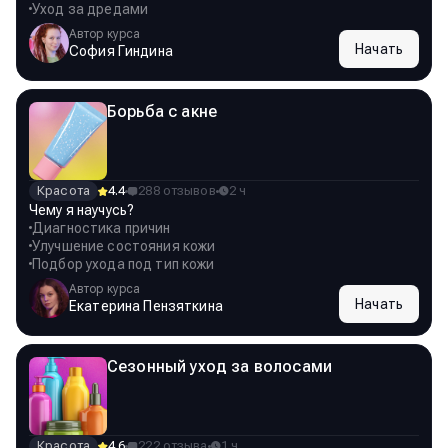
Уход за дредами
Автор курса
Начать
София Гиндина
Борьба с акне
Красота
4.4
288 отзывов
2 ч
Чему я научусь?
Диагностика причин
Улучшение состояния кожи
Подбор ухода под тип кожи
Автор курса
Начать
Екатерина Пензяткина
Сезонный уход за волосами
Красота
4.6
222 отзыва
1 ч