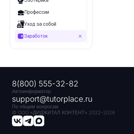
Эзотерика
Профессии
Уход за собой
Заработок
Уход за детьми
Карьера
Хобби
8(800) 555-32-82
Творчество
Автоинформатор
Дом
support@tutorplace.ru
По общим вопросам
Языки
© OOO «ДИДЖИТАЛ КОНТЕНТ» 2022–
2026
Отношения
Танцы